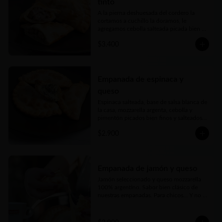
tinto
A la pierna deshuesada del cordero la 
cortamos a cuchillo la doramos, le 
agregamos cebolla salteada picada bien 
fina y la cocinamos lentamente en un rico 
$3.400
caldo elaborado con vino tinto, romero y 
toques de autor. Una verdadera delicia
Empanada de espinaca y
queso
Espinaca salteada, base de salsa blanca de 
la casa, mozzarella argenta, cebolla y 
pimentón picados bien finos y salteados y 
nuestro toque mágico
$2.900
Empanada de jamón y queso
Jamón seleccionado y queso mozzarella 
100% argentino. Sabor bien clásico de 
nuestras empanadas. Para chicos… Y no 
tan chicos