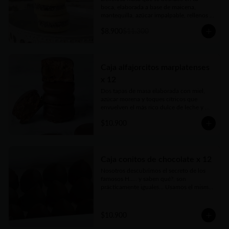
boca, elaborada a base de maicena, 
mantequilla, azúcar impalpable, rellenos 
con el mejor dulce de leche argentino y 
$8.900
$11.300
coronados con coco rallado. Receta con 
amor de abuela. Vienen en prácticas y 
delicadas cajas para llevar.
Caja alfajorcitos marplatenses
x 12
Dos tapas de masa elaborada con miel, 
azúcar morena y toques cítricos que 
envuelven el más rico dulce de leche y 
cubiertos con chocolate. Vienen en 
$10.900
prácticas y delicadas cajas para llevar.
Caja conitos de chocolate x 12
Nosotros descubrimos el secreto de los 
famosos H..... y saben qué?, son 
prácticamente iguales... Usamos el mismo 
dulce de leche, pero nada de 
conservantes ni estabilizantes. Bien 
caseros, como los harías vos, pero hecho 
$10.900
por nosotros con mucho amor, 
irresistibles...Vienen en prácticas y 