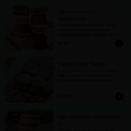
Caja 6 maicena y 6
marplatenses
Nuestros mágicos alfajores de maicena 
acompañados por unos deliciosos 
alfajores marplatenses, dos tapas de masa 
elaboraada con miel, azúcar morena y 
$9.900
toques cítricos que envuelven el más rico 
dulce de leche y cubiertos con chocolate 
un manjar! Vienen en practicas y 
delicadas cajas para llevar.
Caja Bocaditos Matera
El mejor mix!! Para compartir o comerlo 
sol@... por qué no? 3 alfajorcitos de 
chocolate rellenos de dulce de leche 
bañados, 3 alfajorcitos de maicena, 3 
cuadraditos de pastafrola y 3 cuadraditos 
hùmedos de brownie. Vienen en prácticas 
$10.900
y delicadas cajas para llevar.
-
21
%
Caja alfajorcitos de maicena x
12
Deliciosa masa que se deshace en tu 