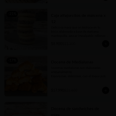
-
21
%
Caja alfajorcitos de maicena x
12
Deliciosa masa que se deshace en tu 
boca, elaborada a base de maicena, 
mantequilla, azúcar impalpable, rellenos 
con el mejor dulce de leche argentino y 
$8.900
$11.300
coronados con coco rallado. Receta con 
amor de abuela. Vienen en prácticas y 
delicadas cajas para llevar.
-
17
%
Docena de Medialunas
Nuestras medialunas son elaboradas 
artesanalmente. 

Esponjosas, deliciosas, con el toque justo 
de un almíbar que las hace únicas
$17.990
$21.600
Docena de sandwiches de
miga