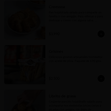
Cremona
Pan hojaldrado salado para compartir en 
familia o con amig@s. Para rellenar o para 
deshojar y comer con alguna salsa, 
salame, queso o lo que más te guste. El 
pan ideal para cualquier picada
$3.990
Grisines
Deliciosos grisines artesanales horneados 
con aceite de oliva. Paquete de 170 gms
$2.500
Librito de grasa
Crujiente pancito hojaldrado salado para 
acompañar tus meriendas onces cenas o 
picadas con amigos. No dejes de 