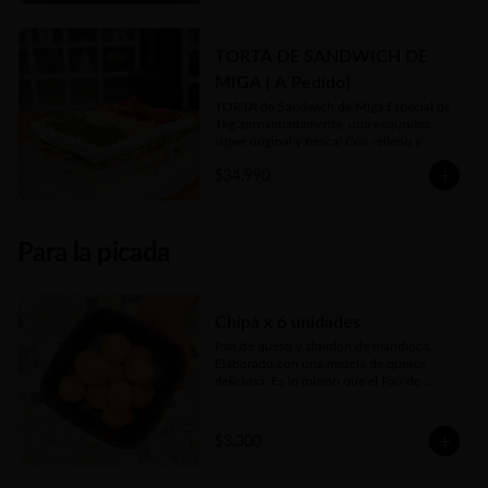
TORTA DE SANDWICH DE
MIGA ( A Pedido)
TORTA de Sandwich de Miga Especial de 
1kg aproximadamente, una exquisitez 
super original y fresca! Con relleno y  
toppings a gusto de cliente y 
$34.990
disponibilidad en local. 

Se hace sólo a PEDIDO con 48hs 
anticipación😊
Para la picada
Chipá x 6 unidades
Pan de queso y almidón de mandioca. 
Elaborado con una mezcla de quesos 
deliciosa. Es lo mismo que el Pao de 
Queijo brasilero... Sólo que se llaman 
distinto, pero el origen es el mismo
$3.300