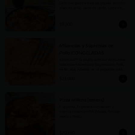
Delicioso guiso a base de zapallo, porotos 
blancos, maíz, carne de cerdo, carne de 
vaca, chorizos, panceta, patitas de cerdo y 
cuerito. Receta bien tradicional de este 
plato auténtico de nuestra gastronomía 
$9.500
argentina.

Porción individual de 450gr . Si está 
congelado en 15 a 20 minutos podés 
tenerlo listo y disfrutarlo donde quieras!
Milanesas y Supremas de
Pollo CONGELADAS
Ahora siiii!!! Ya podés disfrutar de nuestras 
deliciosas Milanesas y Supremas de Pollo 
en tu casa. Además, en el empaque están 
las instrucciones para que te salgan tan 
$24.000
deliciosas como las que disfrutás en 
nuestro local o cuando las pedís listas 
para comer. Además nuestro Kg es 
generoso... Siempre tendrás al menos 1 Kg 
y hasta 1.2 Kgs de las más ricas Milanesas 
Pizza rellena (entera)
y Supremas de Pollo argentinas!!
Fugazzeta, Fugazzeta con Jamón o 
nuestra creación MTA (Muzza, Tomate 
asado y Pesto)
$20.990