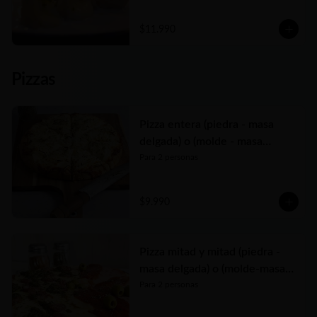
Elige entre las tres variedades de relleno😋
$11.990
Pizzas
Pizza entera (piedra - masa
delgada) o (molde - masa
tradicional)
Para 2 personas
$9.990
Pizza mitad y mitad (piedra -
masa delgada) o (molde-masa
tradicional)
Para 2 personas