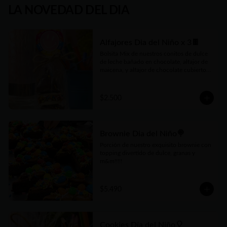
LA NOVEDAD DEL DIA
Alfajores Dia del Niño x 3🍫
Bolsita Mix de nuestros conitos de dulce 
de leche bañado en chocolate, alfajor de 
maicena, y alfajor de chocolate cubiertos 
con divertidas granas ! 3 unidades por 
bolsita
$2.500
Brownie Dia del Niño🍭
Porción de nuestro exquisito brownie con 
topping divertido de dulce, granas y 
m&m!!!!!
$5.490
Cookies Día del Niño🎈