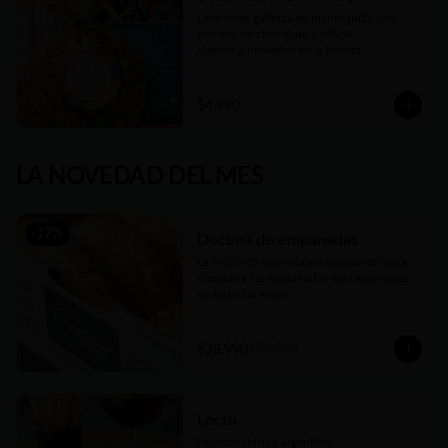
Deliciosas galletas de mantequilla con 
trocitos de chocolate y M&M.

Vienen 2 unidades en la bolsita
$4.990
LA NOVEDAD DEL MES
-
17
%
Docena de empanadas
La PROMO que estabas esperando para 
compartir las empanadas más argentinas 
de todo Santiago
$28.990
$34.800
Locro
Nuestro clásico argentino!
