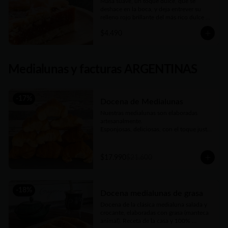
Masa suave, un toque dulce, que se 
deshace en la boca, y deja entrever su 
relleno rojo brillante del más rico dulce de 
membrillo. Compañera ideal del mate de 
$4.490
la tarde
Medialunas y facturas ARGENTINAS
-
17
%
Docena de Medialunas
Nuestras medialunas son elaboradas 
artesanalmente. 

Esponjosas, deliciosas, con el toque justo 
de un almíbar que las hace únicas
$17.990
$21.600
-
18
%
Docena medialunas de grasa
Docena de la clásica medialuna salada y 
crocante, elaboradas con grasa (manteca 
animal). Receta de la casa y 100% 