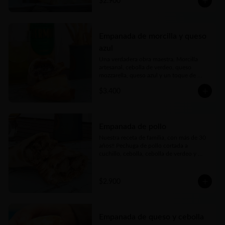
$2.900
Empanada de morcilla y queso
azul
Una verdadera obra maestra. Morcilla 
artesanal, cebolla de verdeo, queso 
mozzarella, queso azul y un toque de 
cerveza negra forman parte de esta delicia.
$3.400
Empanada de pollo
Nuestra receta de familia, con más de 30 
años!! Pechuga de pollo cortada a 
cuchillo, cebolla, cebolla de verdeo y 
morrón (pimentón rojo) picados bien finos 
y nuestros toques mágicos de 
condimento. Jugosa, carne tierna… bien 
$2.900
argenta
Empanada de queso y cebolla