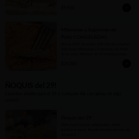
Tradicional con tomate y lechuga o la 
$9.900
clásica Napolitana (salsa de tomate casera, 
jamón, queso fundido, tomate en rodajas 
y orégano) o su versión Fugazzeta (Queso 
fundido, cebolla apenas salteada y 
orégano).

Milanesas y Supremas de
Pollo CONGELADAS
Además podés acompañarla de porción o 
adicional de papas fritas
Ahora siiii!!! Ya podés disfrutar de nuestras 
deliciosas Milanesas y Supremas de Pollo 
en tu casa. Además, en el empaque están 
las instrucciones para que te salgan tan 
$24.000
deliciosas como las que disfrutás en 
nuestro local o cuando las pedís listas 
para comer. Además nuestro Kg es 
generoso... Siempre tendrás al menos 1 Kg 
y hasta 1.2 Kgs de las más ricas Milanesas 
ÑOQUIS del 29!
y Supremas de Pollo argentinas!!
Caseritos ideales para el 29 o cualquier día con ganas de algo
casero!
Ñoquis del 29
Deliciosos Ñoquis artesanales, 100% 
hechos a mano. Receta familiar de más de 
30 años!!
