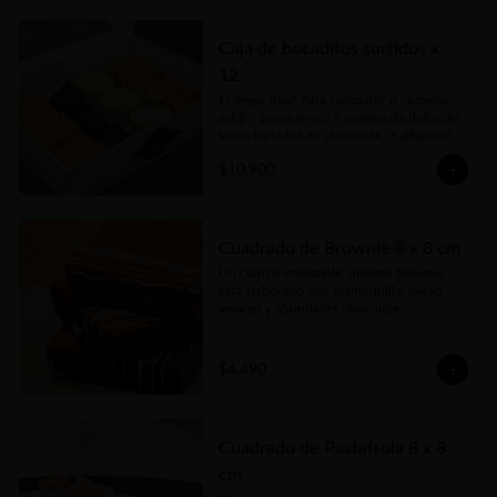
delicadas cajas para llevar.
Caja de bocaditos surtidos x
12
El mejor mix!! Para compartir o comerlo 
sol@... por qué no? 3 conitos de dulce de 
leche bañados en chocolate, 3 alfajorcitos 
de maicena, 3 cuadraditos de coco y 
$10.900
dulce de leche y 3 cuadraditos de crumble 
de manzana. Vienen en prácticas y 
delicadas cajas para llevar.
Cuadrado de Brownie 8 x 8 cm
Un clásico irresistible: nuestro brownie 
está elaborado con mantequilla, cacao 
amargo y abundante chocolate 
semiamargo que le da ese sabor intenso 
que enamora. Con huevos frescos, azúcar 
y harina seleccionada logramos una 
$4.490
textura húmeda y suave, perfecta para los 
más chocolateros. Ideal para compartir… o 
guardar solo para vos.
Cuadrado de Pastafrola 8 x 8
cm