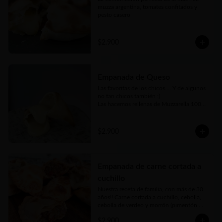
muzza argentina, tomates confitados y 
pesto casero
$2.900
Empanada de Queso
Las favoritas de los chicos.... Y de algunos 
no tan chicos también :)

Las hacemos rellenas de Muzzarella 100% 
argentina
$2.900
Empanada de carne cortada a
cuchillo
Nuestra receta de familia, con más de 30 
años!! Carne cortada a cuchillo, cebolla, 
cebolla de verdeo y morrón (pimentón 
rojo) picados bien finos y nuestros toques 
$2.900
mágicos de condimento. Jugosa, carne 