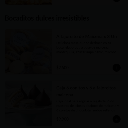
Bocaditos dulces irresistibles
Alfajorcito de Maicena x 3 Un
Deliciosa masa que se deshace en tu 
boca, elaborada a base de maicena, 
mantequilla, azúcar impalpable, rellenos 
con el mejor dulce de leche argentino y 
coronados con coco finamente rallado. 
Receta con amor de abuela.
$2.500
Caja 6 conitos y 6 alfajorcitos
maicena
Caja ideal para regalar o regalarte. 6 de 
nuestros deliciosos alfajores de maicena y 
6 conitos de chocolate, ambos rellenos 
con el mejor dulce de leche argentino. 
$9.900
Vienen en prácticas y delicadas cajas para 
llevar.