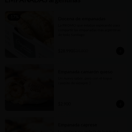
EMPANADAS argentinas
-
17
%
Docena de empanadas
La PROMO que estabas esperando para 
compartir las empanadas más argentinas 
de todo Santiago
$28.990
$34.800
Empanada camarón queso
Un nuevo sabor, pero con el toque 
caserito de siempre ;)
$2.900
Empanada caprese
La combinación perfecta de la más rica 