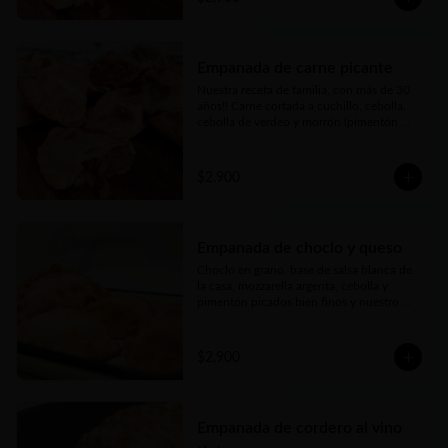
tierna… bien argenta
Empanada de carne picante
Nuestra receta de familia, con más de 30 
años!! Carne cortada a cuchillo, cebolla, 
cebolla de verdeo y morrón (pimentón 
rojo) picados bien finos y nuestros toques 
mágicos de condimento a los que le 
agregamos un merquén bien aromático y 
$2.900
con el toque justo de picor. Jugosa, carne 
tierna… bien argenta
Empanada de choclo y queso
Choclo en grano, base de salsa blanca de 
la casa, mozzarella argenta, cebolla y 
pimentón picados bien finos y nuestro 
toque mágico
$2.900
Empanada de cordero al vino