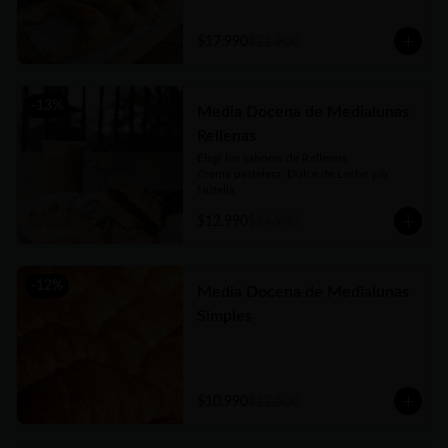
argentina, no dejes de probarlas!!
$17.990
$21.900
-
13
%
Media Docena de Medialunas
Rellenas
Elegí los sabores de Rellenos. 

Crema pastelera, Dulce de Leche y/o 
Nutella
$12.990
$14.990
-
12
%
Media Docena de Medialunas
Simples
$10.990
$12.500