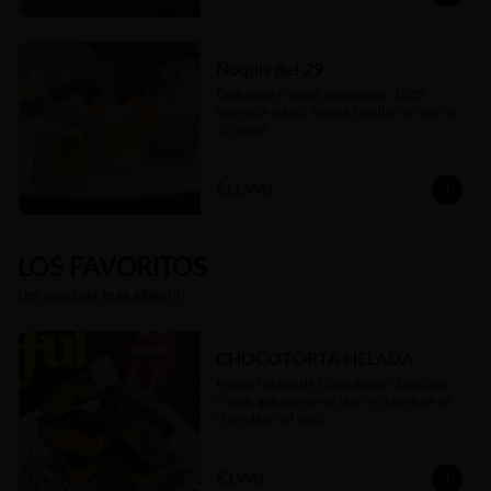
Ñoquis del 29
Deliciosos Ñoquis artesanales, 100% 
hechos a mano. Receta familiar de más de 
30 años!!

Elige entre las tres variedades de relleno😋
$11.990
LOS FAVORITOS
Los que uds más elijen!!!!
CHOCOTORTA HELADA
Alfajor helado de Chocotorta!!! Deliciosa 
crema, galletas de un lado y cobertura de 
chocolate del otro.

Cremosa, suave, equilibrio perfecto de 
dulzor y un toque de acidez.

100% artesanal, como todo lo que 
$3.990
hacemos. Una verdadera delicia!!