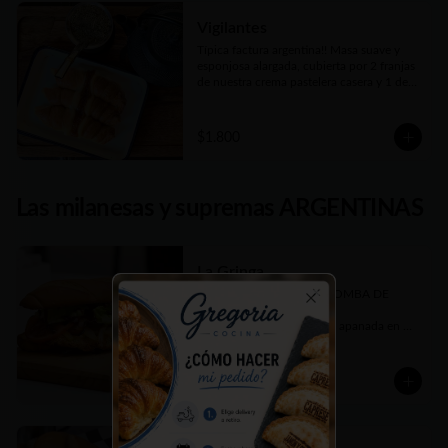
Vigilantes
Típica factura argentina!! Masa suave y 
esponjosa alargada, cubierta por 2 franjas 
de nuestra crema pastelera casera y 1 de 
dulce de membrillo.
$1.800
Las milanesas y supremas ARGENTINAS
La Gringa
Más de 650 gms de una BOMBA DE 
SABOR!!! 

Close
Increíble suprema de pollo apanada en 
panko, queso cheddar fundido, panceta 
crujiente, cebolla caramelizada, tomate en 
rodajas, lechuga fresca picada y salsa 
$10.900
barbecue casera. Todo elaborado por 
nosotros, hasta el pan, como debe ser ;)

En Sandwich con nuestro tradicional Pan 
de Manteca un poco dulce.