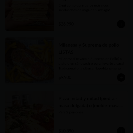
Elegí como quieras los más ricos 
sandwiches de miga de Santiago!
$26.990
Milanesa y Suprema de pollo
LISTAS
Milanesa (De vaca o Suprema de Pollo) al 
plato o en sándwich o para llevarte a casa!

Tradicional o la clásica Napolitana (salsa 
de tomate casera, jamón, queso fundido, 
$9.900
tomate en rodajas y orégano) o su versión 
Fugazzeta (Queso fundido, cebolla apenas 
salteada y orégano).

Puedes acompañarla de porción chica o 
grande de Papas Fritas, Ensalada de 
Pizza mitad y mitad (piedra -
Lechuga y Tomate o Rúcula y Tomate
masa delgada) o (molde-masa
tradicional)
Para 2 personas
$10.890