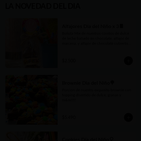
LA NOVEDAD DEL DIA
Alfajores Dia del Niño x 3🍫
Bolsita Mix de nuestros conitos de dulce 
de leche bañado en chocolate, alfajor de 
maicena, y alfajor de chocolate cubiertos 
con divertidas granas ! 3 unidades por 
bolsita
$2.500
Brownie Dia del Niño🍭
Porción de nuestro exquisito brownie con 
topping divertido de dulce, granas y 
m&m!!!!!
$5.490
Cookies Día del Niño🎈