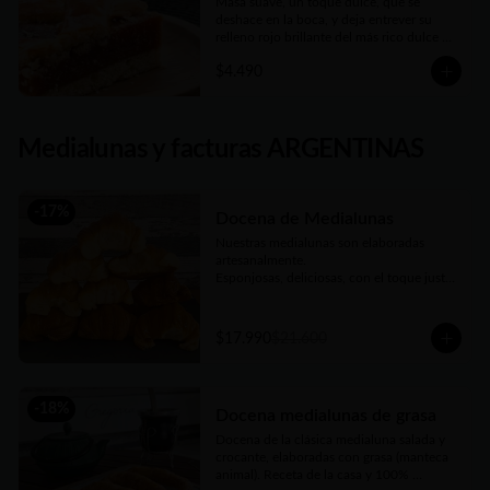
Masa suave, un toque dulce, que se 
deshace en la boca, y deja entrever su 
relleno rojo brillante del más rico dulce de 
membrillo. Compañera ideal del mate de 
$4.490
la tarde
Medialunas y facturas ARGENTINAS
-
17
%
Docena de Medialunas
Nuestras medialunas son elaboradas 
artesanalmente. 

Esponjosas, deliciosas, con el toque justo 
de un almíbar que las hace únicas
$17.990
$21.600
-
18
%
Docena medialunas de grasa
Docena de la clásica medialuna salada y 
crocante, elaboradas con grasa (manteca 
animal). Receta de la casa y 100% 