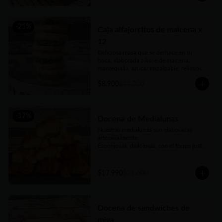
-
21
%
Caja alfajorcitos de maicena x
12
Deliciosa masa que se deshace en tu 
boca, elaborada a base de maicena, 
mantequilla, azúcar impalpable, rellenos 
con el mejor dulce de leche argentino y 
$8.900
$11.300
coronados con coco rallado. Receta con 
amor de abuela. Vienen en prácticas y 
delicadas cajas para llevar.
-
17
%
Docena de Medialunas
Nuestras medialunas son elaboradas 
artesanalmente. 

Esponjosas, deliciosas, con el toque justo 
de un almíbar que las hace únicas
$17.990
$21.600
Docena de sandwiches de
miga