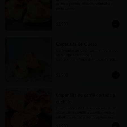
muzza argentina, tomates confitados y 
pesto casero
$2.900
Empanada de Queso
Las favoritas de los chicos.... Y de algunos 
no tan chicos también :)

Las hacemos rellenas de Muzzarella 100% 
argentina
$2.900
Empanada de carne cortada a
cuchillo
Nuestra receta de familia, con más de 30 
años!! Carne cortada a cuchillo, cebolla, 
cebolla de verdeo y morrón (pimentón 
rojo) picados bien finos y nuestros toques 
$2.900
mágicos de condimento. Jugosa, carne 