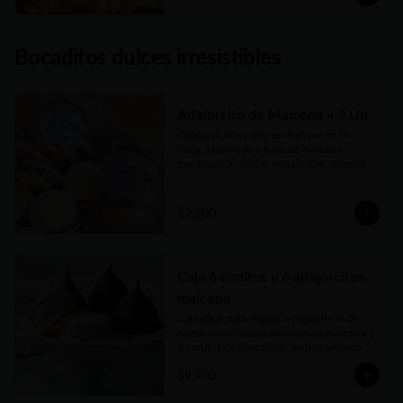
Bocaditos dulces irresistibles
Alfajorcito de Maicena x 3 Un
Deliciosa masa que se deshace en tu 
boca, elaborada a base de maicena, 
mantequilla, azúcar impalpable, rellenos 
con el mejor dulce de leche argentino y 
coronados con coco finamente rallado. 
Receta con amor de abuela.
$2.500
Caja 6 conitos y 6 alfajorcitos
maicena
Caja ideal para regalar o regalarte. 6 de 
nuestros deliciosos alfajores de maicena y 
6 conitos de chocolate, ambos rellenos 
con el mejor dulce de leche argentino. 
$9.900
Vienen en prácticas y delicadas cajas para 
llevar.