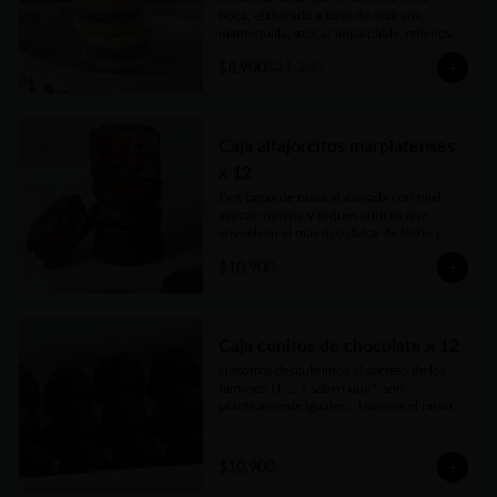
boca, elaborada a base de maicena, 
mantequilla, azúcar impalpable, rellenos 
con el mejor dulce de leche argentino y 
$8.900
$11.300
coronados con coco rallado. Receta con 
amor de abuela. Vienen en prácticas y 
delicadas cajas para llevar.
Caja alfajorcitos marplatenses
x 12
Dos tapas de masa elaborada con miel, 
azúcar morena y toques cítricos que 
envuelven el más rico dulce de leche y 
cubiertos con chocolate. Vienen en 
$10.900
prácticas y delicadas cajas para llevar.
Caja conitos de chocolate x 12
Nosotros descubrimos el secreto de los 
famosos H..... y saben qué?, son 
prácticamente iguales... Usamos el mismo 
dulce de leche, pero nada de 
conservantes ni estabilizantes. Bien 
caseros, como los harías vos, pero hecho 
$10.900
por nosotros con mucho amor, 
irresistibles...Vienen en prácticas y 