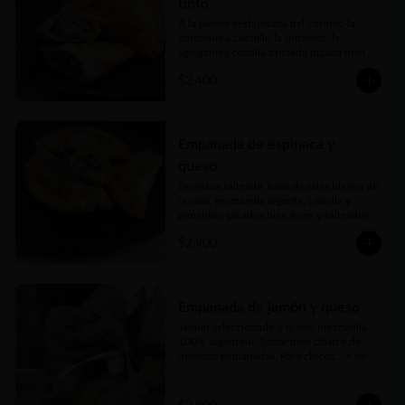
tinto
A la pierna deshuesada del cordero la 
cortamos a cuchillo la doramos, le 
agregamos cebolla salteada picada bien 
fina y la cocinamos lentamente en un rico 
$3.400
caldo elaborado con vino tinto, romero y 
toques de autor. Una verdadera delicia
Empanada de espinaca y
queso
Espinaca salteada, base de salsa blanca de 
la casa, mozzarella argenta, cebolla y 
pimentón picados bien finos y salteados y 
nuestro toque mágico
$2.900
Empanada de jamón y queso
Jamón seleccionado y queso mozzarella 
100% argentino. Sabor bien clásico de 
nuestras empanadas. Para chicos… Y no 
tan chicos