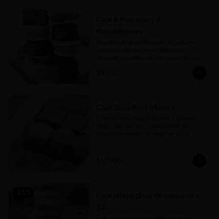
Caja 6 maicena y 6
marplatenses
Nuestros mágicos alfajores de maicena 
acompañados por unos deliciosos 
alfajores marplatenses, dos tapas de masa 
elaboraada con miel, azúcar morena y 
$9.900
toques cítricos que envuelven el más rico 
dulce de leche y cubiertos con chocolate 
un manjar! Vienen en practicas y 
delicadas cajas para llevar.
Caja Bocaditos Matera
El mejor mix!! Para compartir o comerlo 
sol@... por qué no? 3 alfajorcitos de 
chocolate rellenos de dulce de leche 
bañados, 3 alfajorcitos de maicena, 3 
cuadraditos de pastafrola y 3 cuadraditos 
hùmedos de brownie. Vienen en prácticas 
$10.900
y delicadas cajas para llevar.
-
21
%
Caja alfajorcitos de maicena x
12
Deliciosa masa que se deshace en tu 