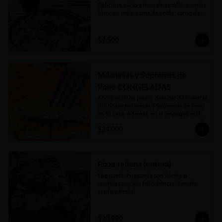
Delicioso guiso a base de zapallo, porotos 
blancos, maíz, carne de cerdo, carne de 
vaca, chorizos, panceta, patitas de cerdo y 
cuerito. Receta bien tradicional de este 
plato auténtico de nuestra gastronomía 
$9.500
argentina.

Porción individual de 450gr . Si está 
congelado en 15 a 20 minutos podés 
tenerlo listo y disfrutarlo donde quieras!
Milanesas y Supremas de
Pollo CONGELADAS
Ahora siiii!!! Ya podés disfrutar de nuestras 
deliciosas Milanesas y Supremas de Pollo 
en tu casa. Además, en el empaque están 
las instrucciones para que te salgan tan 
$24.000
deliciosas como las que disfrutás en 
nuestro local o cuando las pedís listas 
para comer. Además nuestro Kg es 
generoso... Siempre tendrás al menos 1 Kg 
y hasta 1.2 Kgs de las más ricas Milanesas 
Pizza rellena (entera)
y Supremas de Pollo argentinas!!
Fugazzeta, Fugazzeta con Jamón o 
nuestra creación MTA (Muzza, Tomate 
asado y Pesto)
$20.990