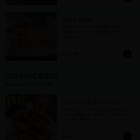
Ñoquis del 29
Deliciosos Ñoquis artesanales, 100% 
hechos a mano. Receta familiar de más de 
30 años!!

Elige entre las tres variedades de relleno😋
$11.990
LOS FAVORITOS
Los que uds más elijen!!!!
CHOCOTORTA HELADA
Alfajor helado de Chocotorta!!! Deliciosa 
crema, galletas de un lado y cobertura de 
chocolate del otro.

Cremosa, suave, equilibrio perfecto de 
dulzor y un toque de acidez.

100% artesanal, como todo lo que 
$3.990
hacemos. Una verdadera delicia!!