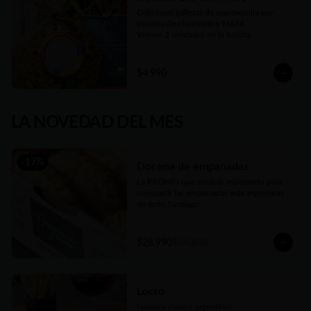
Deliciosas galletas de mantequilla con 
trocitos de chocolate y M&M.

Vienen 2 unidades en la bolsita
$4.990
LA NOVEDAD DEL MES
-
17
%
Docena de empanadas
La PROMO que estabas esperando para 
compartir las empanadas más argentinas 
de todo Santiago
$28.990
$34.800
Locro
Nuestro clásico argentino!
