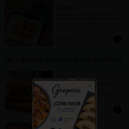
Vigilantes
Típica factura argentina!! Masa suave y 
esponjosa alargada, cubierta por 2 franjas 
de nuestra crema pastelera casera y 1 de 
dulce de membrillo.
$1.800
Las milanesas y supremas ARGENTINAS
La Gringa
Más de 650 gms de una BOMBA DE 
SABOR!!! 

Close
Increíble suprema de pollo apanada en 
panko, queso cheddar fundido, panceta 
crujiente, cebolla caramelizada, tomate en 
rodajas, lechuga fresca picada y salsa 
$10.900
barbecue casera. Todo elaborado por 
nosotros, hasta el pan, como debe ser ;)

En Sandwich con nuestro tradicional Pan 
de Manteca un poco dulce.