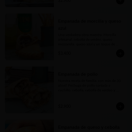
$2.900
Empanada de morcilla y queso
azul
Una verdadera obra maestra. Morcilla 
artesanal, cebolla de verdeo, queso 
mozzarella, queso azul y un toque de 
cerveza negra forman parte de esta delicia.
$3.400
Empanada de pollo
Nuestra receta de familia, con más de 30 
años!! Pechuga de pollo cortada a 
cuchillo, cebolla, cebolla de verdeo y 
morrón (pimentón rojo) picados bien finos 
y nuestros toques mágicos de 
condimento. Jugosa, carne tierna… bien 
$2.900
argenta
Empanada de queso y cebolla