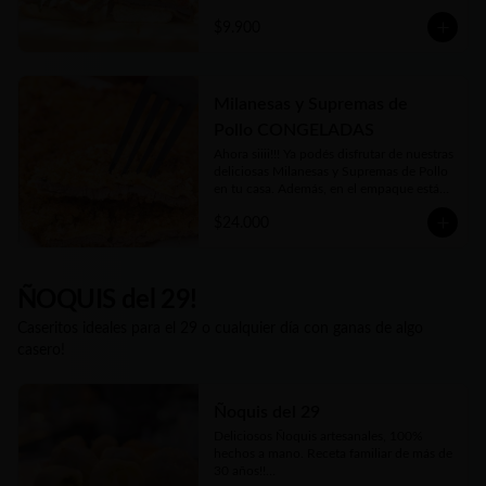
Tradicional con tomate y lechuga o la 
$9.900
clásica Napolitana (salsa de tomate casera, 
jamón, queso fundido, tomate en rodajas 
y orégano) o su versión Fugazzeta (Queso 
fundido, cebolla apenas salteada y 
orégano).

Milanesas y Supremas de
Pollo CONGELADAS
Además podés acompañarla de porción o 
adicional de papas fritas
Ahora siiii!!! Ya podés disfrutar de nuestras 
deliciosas Milanesas y Supremas de Pollo 
en tu casa. Además, en el empaque están 
las instrucciones para que te salgan tan 
$24.000
deliciosas como las que disfrutás en 
nuestro local o cuando las pedís listas 
para comer. Además nuestro Kg es 
generoso... Siempre tendrás al menos 1 Kg 
y hasta 1.2 Kgs de las más ricas Milanesas 
ÑOQUIS del 29!
y Supremas de Pollo argentinas!!
Caseritos ideales para el 29 o cualquier día con ganas de algo
casero!
Ñoquis del 29
Deliciosos Ñoquis artesanales, 100% 
hechos a mano. Receta familiar de más de 
30 años!!
