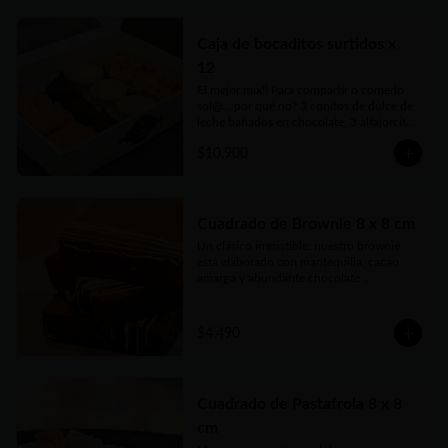
delicadas cajas para llevar.
Caja de bocaditos surtidos x
12
El mejor mix!! Para compartir o comerlo 
sol@... por qué no? 3 conitos de dulce de 
leche bañados en chocolate, 3 alfajorcitos 
de maicena, 3 cuadraditos de coco y 
$10.900
dulce de leche y 3 cuadraditos de crumble 
de manzana. Vienen en prácticas y 
delicadas cajas para llevar.
Cuadrado de Brownie 8 x 8 cm
Un clásico irresistible: nuestro brownie 
está elaborado con mantequilla, cacao 
amargo y abundante chocolate 
semiamargo que le da ese sabor intenso 
que enamora. Con huevos frescos, azúcar 
y harina seleccionada logramos una 
$4.490
textura húmeda y suave, perfecta para los 
más chocolateros. Ideal para compartir… o 
guardar solo para vos.
Cuadrado de Pastafrola 8 x 8
cm