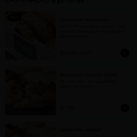
EMPANADAS argentinas
-
17
%
Docena de empanadas
La PROMO que estabas esperando para 
compartir las empanadas más argentinas 
de todo Santiago
$28.990
$34.800
Empanada camarón queso
Un nuevo sabor, pero con el toque 
caserito de siempre ;)
$2.900
Empanada caprese
La combinación perfecta de la más rica 