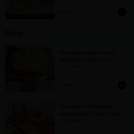
Elige entre las tres variedades de relleno😋
$11.990
Pizzas
Pizza entera (piedra - masa
delgada) o (molde - masa
tradicional)
Para 2 personas
$9.990
Pizza mitad y mitad (piedra -
masa delgada) o (molde-masa
tradicional)
Para 2 personas