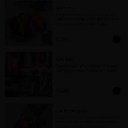
Cremona
Pan hojaldrado salado para compartir en 
familia o con amig@s. Para rellenar o para 
deshojar y comer con alguna salsa, 
salame, queso o lo que más te guste. El 
pan ideal para cualquier picada
$3.990
Grisines
Deliciosos grisines artesanales horneados 
con aceite de oliva. Paquete de 170 gms
$2.500
Librito de grasa
Crujiente pancito hojaldrado salado para 
acompañar tus meriendas onces cenas o 
picadas con amigos. No dejes de 