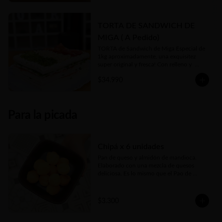
TORTA DE SANDWICH DE
MIGA ( A Pedido)
TORTA de Sandwich de Miga Especial de 
1kg aproximadamente, una exquisitez 
super original y fresca! Con relleno y  
toppings a gusto de cliente y 
$34.990
disponibilidad en local. 

Se hace sólo a PEDIDO con 48hs 
anticipación😊
Para la picada
Chipá x 6 unidades
Pan de queso y almidón de mandioca. 
Elaborado con una mezcla de quesos 
deliciosa. Es lo mismo que el Pao de 
Queijo brasilero... Sólo que se llaman 
distinto, pero el origen es el mismo
$3.300