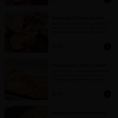
tierna… bien argenta
Empanada de carne picante
Nuestra receta de familia, con más de 30 
años!! Carne cortada a cuchillo, cebolla, 
cebolla de verdeo y morrón (pimentón 
rojo) picados bien finos y nuestros toques 
mágicos de condimento a los que le 
agregamos un merquén bien aromático y 
$2.900
con el toque justo de picor. Jugosa, carne 
tierna… bien argenta
Empanada de choclo y queso
Choclo en grano, base de salsa blanca de 
la casa, mozzarella argenta, cebolla y 
pimentón picados bien finos y nuestro 
toque mágico
$2.900
Empanada de cordero al vino