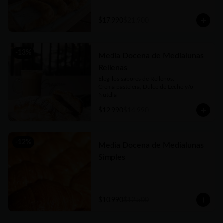
argentina, no dejes de probarlas!!
$17.990
$21.900
-
13
%
Media Docena de Medialunas
Rellenas
Elegí los sabores de Rellenos. 

Crema pastelera, Dulce de Leche y/o 
Nutella
$12.990
$14.990
-
12
%
Media Docena de Medialunas
Simples
$10.990
$12.500