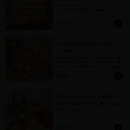
Elegí como quieras los más ricos 
sandwiches de miga de Santiago!
$26.990
Milanesa y Suprema de pollo
LISTAS
Milanesa (De vaca o Suprema de Pollo) al 
plato o en sándwich o para llevarte a casa!

Tradicional o la clásica Napolitana (salsa 
de tomate casera, jamón, queso fundido, 
$9.900
tomate en rodajas y orégano) o su versión 
Fugazzeta (Queso fundido, cebolla apenas 
salteada y orégano).

Puedes acompañarla de porción chica o 
grande de Papas Fritas, Ensalada de 
Pizza mitad y mitad (piedra -
Lechuga y Tomate o Rúcula y Tomate
masa delgada) o (molde-masa
tradicional)
Para 2 personas
$10.890