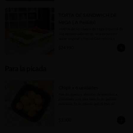
TORTA DE SANDWICH DE
MIGA ( A Pedido)
TORTA de Sandwich de Miga Especial de 
1kg aproximadamente, una exquisitez 
super original y fresca! Con relleno y  
toppings a gusto de cliente y 
$34.990
disponibilidad en local. 

Se hace sólo a PEDIDO con 48hs 
anticipación😊
Para la picada
Chipá x 6 unidades
Pan de queso y almidón de mandioca. 
Elaborado con una mezcla de quesos 
deliciosa. Es lo mismo que el Pao de 
Queijo brasilero... Sólo que se llaman 
distinto, pero el origen es el mismo
$3.300