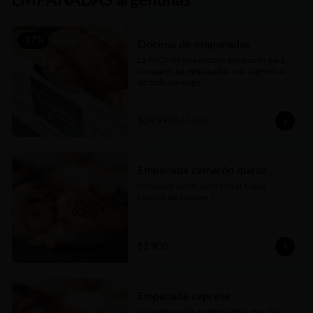
EMPANADAS argentinas
-
17
%
Docena de empanadas
La PROMO que estabas esperando para 
compartir las empanadas más argentinas 
de todo Santiago
$28.990
$34.800
Empanada camarón queso
Un nuevo sabor, pero con el toque 
caserito de siempre ;)
$2.900
Empanada caprese
La combinación perfecta de la más rica 