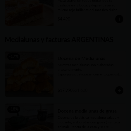
Masa suave, un toque dulce, que se 
deshace en la boca, y deja entrever su 
relleno rojo brillante del más rico dulce de 
membrillo. Compañera ideal del mate de 
$4.490
la tarde
Medialunas y facturas ARGENTINAS
-
17
%
Docena de Medialunas
Nuestras medialunas son elaboradas 
artesanalmente. 

Esponjosas, deliciosas, con el toque justo 
de un almíbar que las hace únicas
$17.990
$21.600
-
18
%
Docena medialunas de grasa
Docena de la clásica medialuna salada y 
crocante, elaboradas con grasa (manteca 
animal). Receta de la casa y 100% 