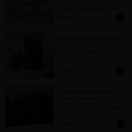
boca, elaborada a base de maicena, 
mantequilla, azúcar impalpable, rellenos 
con el mejor dulce de leche argentino y 
$8.900
$11.300
coronados con coco rallado. Receta con 
amor de abuela. Vienen en prácticas y 
delicadas cajas para llevar.
Caja alfajorcitos marplatenses
x 12
Dos tapas de masa elaborada con miel, 
azúcar morena y toques cítricos que 
envuelven el más rico dulce de leche y 
cubiertos con chocolate. Vienen en 
$10.900
prácticas y delicadas cajas para llevar.
Caja conitos de chocolate x 12
Nosotros descubrimos el secreto de los 
famosos H..... y saben qué?, son 
prácticamente iguales... Usamos el mismo 
dulce de leche, pero nada de 
conservantes ni estabilizantes. Bien 
caseros, como los harías vos, pero hecho 
$10.900
por nosotros con mucho amor, 
irresistibles...Vienen en prácticas y 