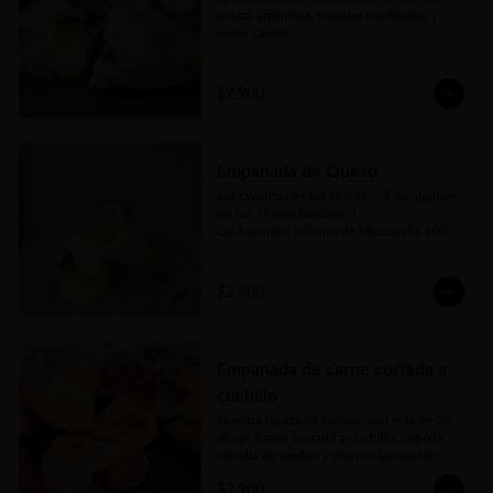
muzza argentina, tomates confitados y 
pesto casero
$2.900
Empanada de Queso
Las favoritas de los chicos.... Y de algunos 
no tan chicos también :)

Las hacemos rellenas de Muzzarella 100% 
argentina
$2.900
Empanada de carne cortada a
cuchillo
Nuestra receta de familia, con más de 30 
años!! Carne cortada a cuchillo, cebolla, 
cebolla de verdeo y morrón (pimentón 
rojo) picados bien finos y nuestros toques 
$2.900
mágicos de condimento. Jugosa, carne 