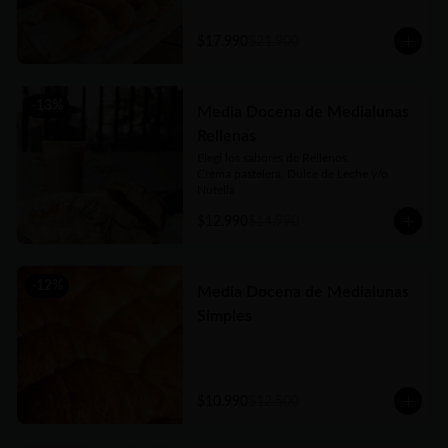
argentina, no dejes de probarlas!!
$17.990
$21.900
-
13
%
Media Docena de Medialunas
Rellenas
Elegí los sabores de Rellenos. 

Crema pastelera, Dulce de Leche y/o 
Nutella
$12.990
$14.990
-
12
%
Media Docena de Medialunas
Simples
$10.990
$12.500