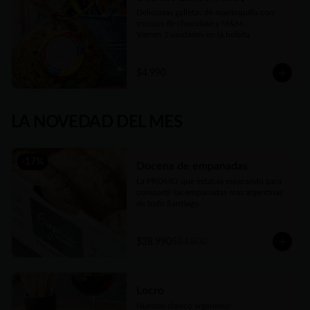
Deliciosas galletas de mantequilla con 
trocitos de chocolate y M&M.

Vienen 2 unidades en la bolsita
$4.990
LA NOVEDAD DEL MES
-
17
%
Docena de empanadas
La PROMO que estabas esperando para 
compartir las empanadas más argentinas 
de todo Santiago
$28.990
$34.800
Locro
Nuestro clásico argentino!
