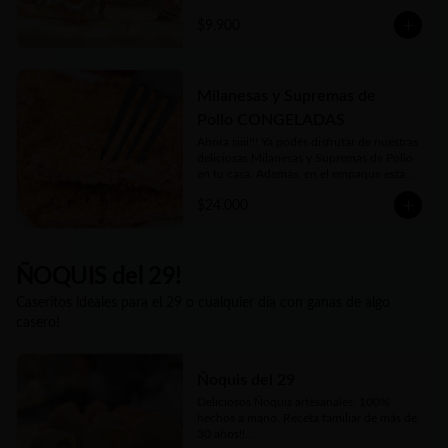
Tradicional con tomate y lechuga o la 
$9.900
clásica Napolitana (salsa de tomate casera, 
jamón, queso fundido, tomate en rodajas 
y orégano) o su versión Fugazzeta (Queso 
fundido, cebolla apenas salteada y 
orégano).

Milanesas y Supremas de
Pollo CONGELADAS
Además podés acompañarla de porción o 
adicional de papas fritas
Ahora siiii!!! Ya podés disfrutar de nuestras 
deliciosas Milanesas y Supremas de Pollo 
en tu casa. Además, en el empaque están 
las instrucciones para que te salgan tan 
$24.000
deliciosas como las que disfrutás en 
nuestro local o cuando las pedís listas 
para comer. Además nuestro Kg es 
generoso... Siempre tendrás al menos 1 Kg 
y hasta 1.2 Kgs de las más ricas Milanesas 
ÑOQUIS del 29!
y Supremas de Pollo argentinas!!
Caseritos ideales para el 29 o cualquier día con ganas de algo
casero!
Ñoquis del 29
Deliciosos Ñoquis artesanales, 100% 
hechos a mano. Receta familiar de más de 
30 años!!
