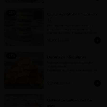
-
21
%
Caja alfajorcitos de maicena x
12
Deliciosa masa que se deshace en tu 
boca, elaborada a base de maicena, 
mantequilla, azúcar impalpable, rellenos 
con el mejor dulce de leche argentino y 
$8.900
$11.300
coronados con coco rallado. Receta con 
amor de abuela. Vienen en prácticas y 
delicadas cajas para llevar.
-
17
%
Docena de Medialunas
Nuestras medialunas son elaboradas 
artesanalmente. 

Esponjosas, deliciosas, con el toque justo 
de un almíbar que las hace únicas
$17.990
$21.600
Docena de sandwiches de
miga