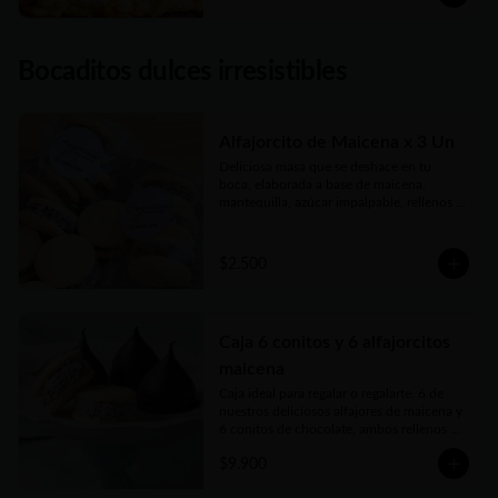
Bocaditos dulces irresistibles
Alfajorcito de Maicena x 3 Un
Deliciosa masa que se deshace en tu 
boca, elaborada a base de maicena, 
mantequilla, azúcar impalpable, rellenos 
con el mejor dulce de leche argentino y 
coronados con coco finamente rallado. 
Receta con amor de abuela.
$2.500
Caja 6 conitos y 6 alfajorcitos
maicena
Caja ideal para regalar o regalarte. 6 de 
nuestros deliciosos alfajores de maicena y 
6 conitos de chocolate, ambos rellenos 
con el mejor dulce de leche argentino. 
$9.900
Vienen en prácticas y delicadas cajas para 
llevar.