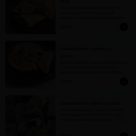
tinto
A la pierna deshuesada del cordero la 
cortamos a cuchillo la doramos, le 
agregamos cebolla salteada picada bien 
fina y la cocinamos lentamente en un rico 
$3.400
caldo elaborado con vino tinto, romero y 
toques de autor. Una verdadera delicia
Empanada de espinaca y
queso
Espinaca salteada, base de salsa blanca de 
la casa, mozzarella argenta, cebolla y 
pimentón picados bien finos y salteados y 
nuestro toque mágico
$2.900
Empanada de jamón y queso
Jamón seleccionado y queso mozzarella 
100% argentino. Sabor bien clásico de 
nuestras empanadas. Para chicos… Y no 
tan chicos