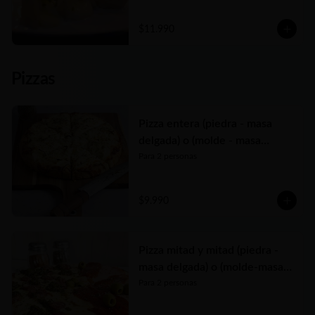
Elige entre las tres variedades de relleno😋
$11.990
Pizzas
Pizza entera (piedra - masa
delgada) o (molde - masa
tradicional)
Para 2 personas
$9.990
Pizza mitad y mitad (piedra -
masa delgada) o (molde-masa
tradicional)
Para 2 personas