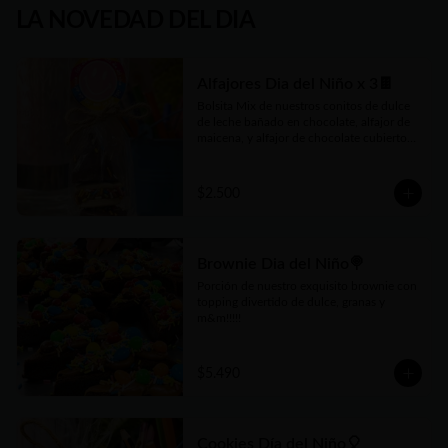
LA NOVEDAD DEL DIA
Alfajores Dia del Niño x 3🍫
Bolsita Mix de nuestros conitos de dulce 
de leche bañado en chocolate, alfajor de 
maicena, y alfajor de chocolate cubiertos 
con divertidas granas ! 3 unidades por 
bolsita
$2.500
Brownie Dia del Niño🍭
Porción de nuestro exquisito brownie con 
topping divertido de dulce, granas y 
m&m!!!!!
$5.490
Cookies Día del Niño🎈