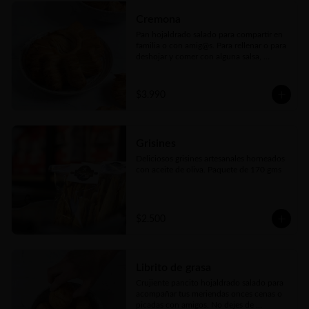
Cremona
Pan hojaldrado salado para compartir en 
familia o con amig@s. Para rellenar o para 
deshojar y comer con alguna salsa, 
salame, queso o lo que más te guste. El 
pan ideal para cualquier picada
$3.990
Grisines
Deliciosos grisines artesanales horneados 
con aceite de oliva. Paquete de 170 gms
$2.500
Librito de grasa
Crujiente pancito hojaldrado salado para 
acompañar tus meriendas onces cenas o 
picadas con amigos. No dejes de 