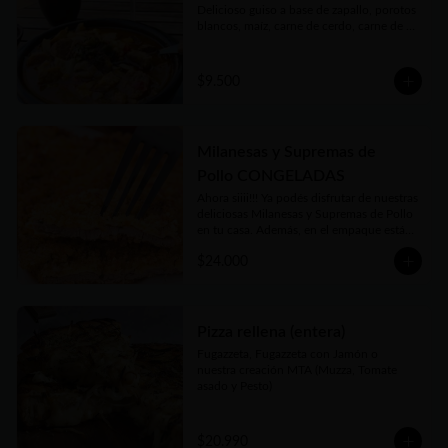
Delicioso guiso a base de zapallo, porotos 
blancos, maíz, carne de cerdo, carne de 
vaca, chorizos, panceta, patitas de cerdo y 
cuerito. Receta bien tradicional de este 
plato auténtico de nuestra gastronomía 
$9.500
argentina.

Porción individual de 450gr . Si está 
congelado en 15 a 20 minutos podés 
tenerlo listo y disfrutarlo donde quieras!
Milanesas y Supremas de
Pollo CONGELADAS
Ahora siiii!!! Ya podés disfrutar de nuestras 
deliciosas Milanesas y Supremas de Pollo 
en tu casa. Además, en el empaque están 
las instrucciones para que te salgan tan 
$24.000
deliciosas como las que disfrutás en 
nuestro local o cuando las pedís listas 
para comer. Además nuestro Kg es 
generoso... Siempre tendrás al menos 1 Kg 
y hasta 1.2 Kgs de las más ricas Milanesas 
Pizza rellena (entera)
y Supremas de Pollo argentinas!!
Fugazzeta, Fugazzeta con Jamón o 
nuestra creación MTA (Muzza, Tomate 
asado y Pesto)
$20.990