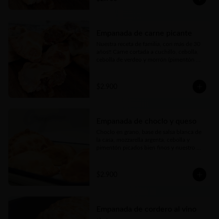
tierna… bien argenta
Empanada de carne picante
Nuestra receta de familia, con más de 30 
años!! Carne cortada a cuchillo, cebolla, 
cebolla de verdeo y morrón (pimentón 
rojo) picados bien finos y nuestros toques 
mágicos de condimento a los que le 
agregamos un merquén bien aromático y 
$2.900
con el toque justo de picor. Jugosa, carne 
tierna… bien argenta
Empanada de choclo y queso
Choclo en grano, base de salsa blanca de 
la casa, mozzarella argenta, cebolla y 
pimentón picados bien finos y nuestro 
toque mágico
$2.900
Empanada de cordero al vino