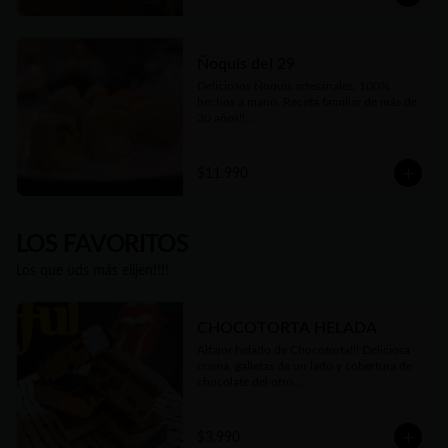
Ñoquis del 29
Deliciosos Ñoquis artesanales, 100% 
hechos a mano. Receta familiar de más de 
30 años!!

Elige entre las tres variedades de relleno😋
$11.990
LOS FAVORITOS
Los que uds más elijen!!!!
CHOCOTORTA HELADA
Alfajor helado de Chocotorta!!! Deliciosa 
crema, galletas de un lado y cobertura de 
chocolate del otro.

Cremosa, suave, equilibrio perfecto de 
dulzor y un toque de acidez.

100% artesanal, como todo lo que 
$3.990
hacemos. Una verdadera delicia!!