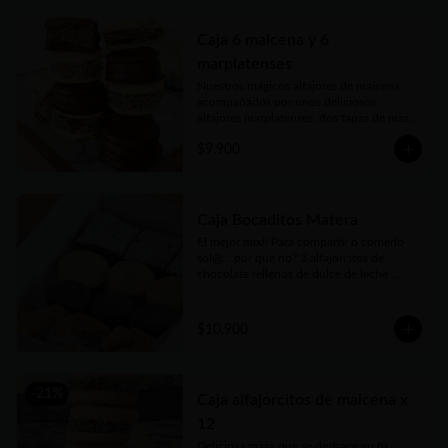
Caja 6 maicena y 6
marplatenses
Nuestros mágicos alfajores de maicena 
acompañados por unos deliciosos 
alfajores marplatenses, dos tapas de masa 
elaboraada con miel, azúcar morena y 
$9.900
toques cítricos que envuelven el más rico 
dulce de leche y cubiertos con chocolate 
un manjar! Vienen en practicas y 
delicadas cajas para llevar.
Caja Bocaditos Matera
El mejor mix!! Para compartir o comerlo 
sol@... por qué no? 3 alfajorcitos de 
chocolate rellenos de dulce de leche 
bañados, 3 alfajorcitos de maicena, 3 
cuadraditos de pastafrola y 3 cuadraditos 
hùmedos de brownie. Vienen en prácticas 
$10.900
y delicadas cajas para llevar.
-
21
%
Caja alfajorcitos de maicena x
12
Deliciosa masa que se deshace en tu 