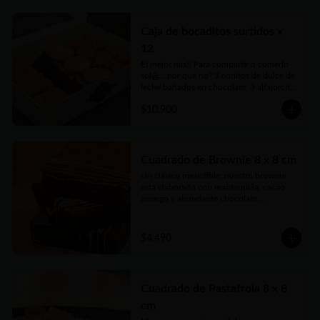
delicadas cajas para llevar.
Caja de bocaditos surtidos x
12
El mejor mix!! Para compartir o comerlo 
sol@... por qué no? 3 conitos de dulce de 
leche bañados en chocolate, 3 alfajorcitos 
de maicena, 3 cuadraditos de coco y 
$10.900
dulce de leche y 3 cuadraditos de crumble 
de manzana. Vienen en prácticas y 
delicadas cajas para llevar.
Cuadrado de Brownie 8 x 8 cm
Un clásico irresistible: nuestro brownie 
está elaborado con mantequilla, cacao 
amargo y abundante chocolate 
semiamargo que le da ese sabor intenso 
que enamora. Con huevos frescos, azúcar 
y harina seleccionada logramos una 
$4.490
textura húmeda y suave, perfecta para los 
más chocolateros. Ideal para compartir… o 
guardar solo para vos.
Cuadrado de Pastafrola 8 x 8
cm