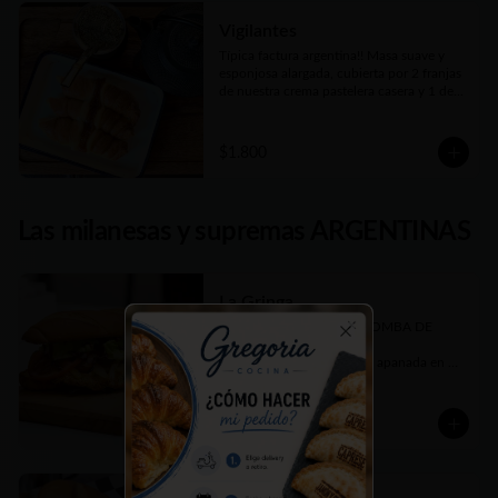
Vigilantes
Típica factura argentina!! Masa suave y 
esponjosa alargada, cubierta por 2 franjas 
de nuestra crema pastelera casera y 1 de 
dulce de membrillo.
$1.800
Las milanesas y supremas ARGENTINAS
La Gringa
Más de 650 gms de una BOMBA DE 
SABOR!!! 

Close
Increíble suprema de pollo apanada en 
panko, queso cheddar fundido, panceta 
crujiente, cebolla caramelizada, tomate en 
rodajas, lechuga fresca picada y salsa 
$10.900
barbecue casera. Todo elaborado por 
nosotros, hasta el pan, como debe ser ;)

En Sandwich con nuestro tradicional Pan 
de Manteca un poco dulce.