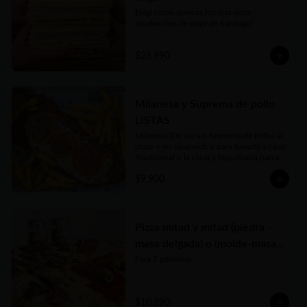
Elegí como quieras los más ricos 
sandwiches de miga de Santiago!
$26.990
Milanesa y Suprema de pollo
LISTAS
Milanesa (De vaca o Suprema de Pollo) al 
plato o en sándwich o para llevarte a casa!

Tradicional o la clásica Napolitana (salsa 
de tomate casera, jamón, queso fundido, 
$9.900
tomate en rodajas y orégano) o su versión 
Fugazzeta (Queso fundido, cebolla apenas 
salteada y orégano).

Puedes acompañarla de porción chica o 
grande de Papas Fritas, Ensalada de 
Pizza mitad y mitad (piedra -
Lechuga y Tomate o Rúcula y Tomate
masa delgada) o (molde-masa
tradicional)
Para 2 personas
$10.890