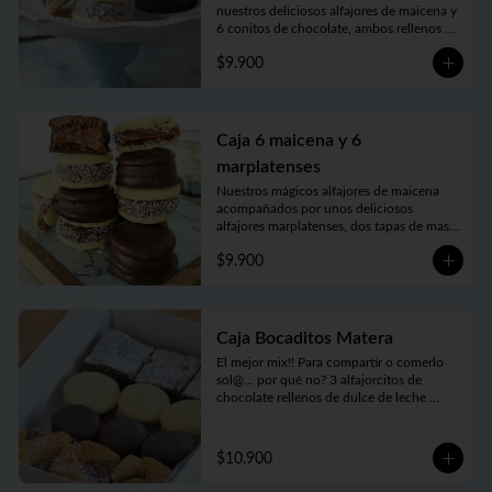
nuestros deliciosos alfajores de maicena y 
6 conitos de chocolate, ambos rellenos 
con el mejor dulce de leche argentino. 
$9.900
Vienen en prácticas y delicadas cajas para 
llevar.
Caja 6 maicena y 6
marplatenses
Nuestros mágicos alfajores de maicena 
acompañados por unos deliciosos 
alfajores marplatenses, dos tapas de masa 
elaboraada con miel, azúcar morena y 
$9.900
toques cítricos que envuelven el más rico 
dulce de leche y cubiertos con chocolate 
un manjar! Vienen en practicas y 
delicadas cajas para llevar.
Caja Bocaditos Matera
El mejor mix!! Para compartir o comerlo 
sol@... por qué no? 3 alfajorcitos de 
chocolate rellenos de dulce de leche 
bañados, 3 alfajorcitos de maicena, 3 
cuadraditos de pastafrola y 3 cuadraditos 
hùmedos de brownie. Vienen en prácticas 
$10.900
y delicadas cajas para llevar.