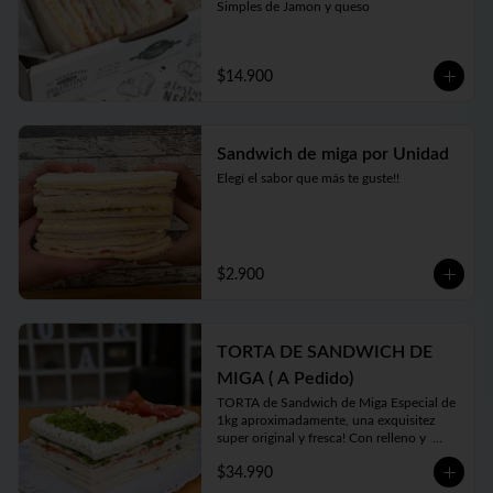
Simples de Jamon y queso
$14.900
Sandwich de miga por Unidad
Elegí el sabor que más te guste!!
$2.900
TORTA DE SANDWICH DE
MIGA ( A Pedido)
TORTA de Sandwich de Miga Especial de 
1kg aproximadamente, una exquisitez 
super original y fresca! Con relleno y  
toppings a gusto de cliente y 
$34.990
disponibilidad en local. 

Se hace sólo a PEDIDO con 48hs 