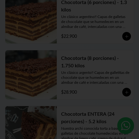
Chocotorta (6 porciones) - 1.3
kilos
Un clásico argentino!! Capas de galletas 
de chocolate que se humedecen en un  
almíbar de café, intercaladas con una 
crema de dulce de leche. Una verdadera 
$22.900
experiencia de sabor!!!
Chocotorta (8 porciones) -
1.750 kilos
Un clásico argento!! Capas de galletitas de 
chocolate que se humedecen en un  
almíbar de café e intercaladas con una 
crema de dulce de leche. Una verdadera 
$28.900
bomba de sabor. Comen hasta 16 
personas
Chocotorta ENTERA (24
porciones) - 5.2 kilos
Nuestra archi conocida torta a base de 
galletas de chocolate humedecidas en un 
almíbar de ligero café, crema de dulce de 