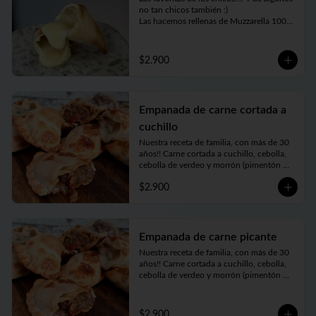
no tan chicos también :)

Las hacemos rellenas de Muzzarella 100% 
argentina
$2.900
Empanada de carne cortada a
cuchillo
Nuestra receta de familia, con más de 30 
años!! Carne cortada a cuchillo, cebolla, 
cebolla de verdeo y morrón (pimentón 
rojo) picados bien finos y nuestros toques 
$2.900
mágicos de condimento. Jugosa, carne 
tierna… bien argenta
Empanada de carne picante
Nuestra receta de familia, con más de 30 
años!! Carne cortada a cuchillo, cebolla, 
cebolla de verdeo y morrón (pimentón 
rojo) picados bien finos y nuestros toques 
mágicos de condimento a los que le 
agregamos un merquén bien aromático y 
$2.900