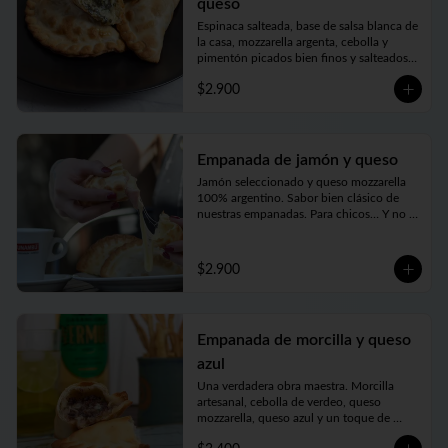
queso
Espinaca salteada, base de salsa blanca de 
la casa, mozzarella argenta, cebolla y 
pimentón picados bien finos y salteados y 
nuestro toque mágico
$2.900
Empanada de jamón y queso
Jamón seleccionado y queso mozzarella 
100% argentino. Sabor bien clásico de 
nuestras empanadas. Para chicos… Y no 
tan chicos
$2.900
Empanada de morcilla y queso
azul
Una verdadera obra maestra. Morcilla 
artesanal, cebolla de verdeo, queso 
mozzarella, queso azul y un toque de 
cerveza negra forman parte de esta delicia.