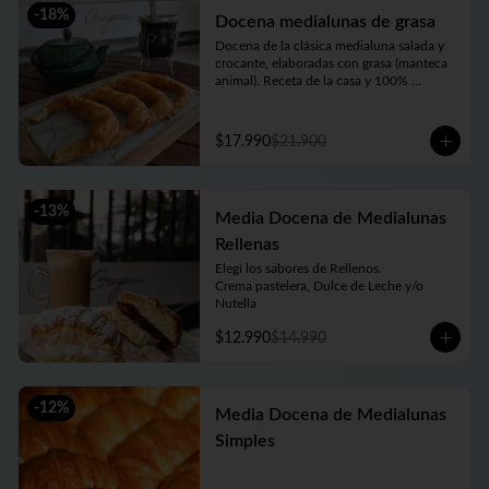
-
18
%
Docena medialunas de grasa
Docena de la clásica medialuna salada y 
crocante, elaboradas con grasa (manteca 
animal). Receta de la casa y 100% 
argentina, no dejes de probarlas!!
$17.990
$21.900
-
13
%
Media Docena de Medialunas
Rellenas
Elegí los sabores de Rellenos. 

Crema pastelera, Dulce de Leche y/o 
Nutella
$12.990
$14.990
-
12
%
Media Docena de Medialunas
Simples