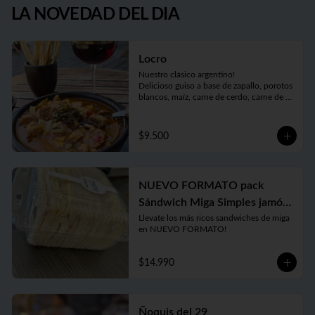
LA NOVEDAD DEL DIA
Locro
Nuestro clásico argentino!

Delicioso guiso a base de zapallo, porotos 
blancos, maíz, carne de cerdo, carne de 
vaca, chorizos, panceta, patitas de cerdo y 
cuerito. Receta bien tradicional de este 
plato auténtico de nuestra gastronomía 
$9.500
argentina.

Porción individual de 450gr . Si está 
congelado en 15 a 20 minutos podés 
tenerlo listo y disfrutarlo donde quieras!
NUEVO FORMATO pack
Sándwich Miga Simples jamón
Llevate los más ricos sandwiches de miga 
y queso x 11 unidades
en NUEVO FORMATO!
$14.990
Ñoquis del 29