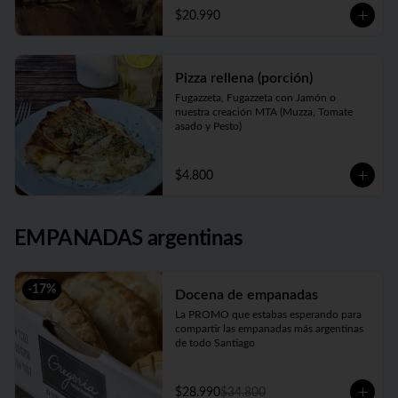
$20.990
Pizza rellena (porción)
Fugazzeta, Fugazzeta con Jamón o 
nuestra creación MTA (Muzza, Tomate 
asado y Pesto)
$4.800
EMPANADAS argentinas
-
17
%
Docena de empanadas
La PROMO que estabas esperando para 
compartir las empanadas más argentinas 
de todo Santiago
$28.990
$34.800