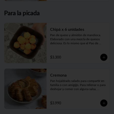
anticipación😊
Para la picada
Chipá x 6 unidades
Pan de queso y almidón de mandioca. 
Elaborado con una mezcla de quesos 
deliciosa. Es lo mismo que el Pao de 
Queijo brasilero... Sólo que se llaman 
distinto, pero el origen es el mismo
$3.300
Cremona
Pan hojaldrado salado para compartir en 
familia o con amig@s. Para rellenar o para 
deshojar y comer con alguna salsa, 
salame, queso o lo que más te guste. El 
pan ideal para cualquier picada
$3.990