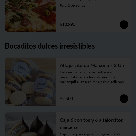
tradicional)
Para 2 personas
$10.890
Bocaditos dulces irresistibles
Alfajorcito de Maicena x 3 Un
Deliciosa masa que se deshace en tu 
boca, elaborada a base de maicena, 
mantequilla, azúcar impalpable, rellenos 
con el mejor dulce de leche argentino y 
coronados con coco finamente rallado. 
Receta con amor de abuela.
$2.500
Caja 6 conitos y 6 alfajorcitos
maicena
Caja ideal para regalar o regalarte. 6 de 