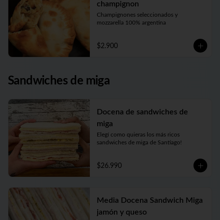
champignon
Champignones seleccionados y 
mozzarella 100% argentina
$2.900
Sandwiches de miga
Docena de sandwiches de
miga
Elegí como quieras los más ricos 
sandwiches de miga de Santiago!
$26.990
Media Docena Sandwich Miga
jamón y queso