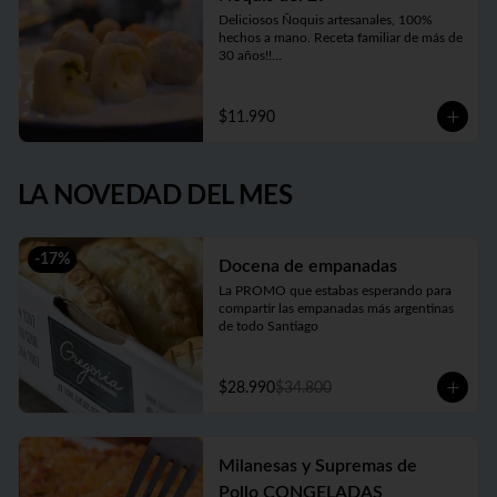
Deliciosos Ñoquis artesanales, 100% 
hechos a mano. Receta familiar de más de 
30 años!!

Elige entre las tres variedades de relleno😋
$11.990
LA NOVEDAD DEL MES
-
17
%
Docena de empanadas
La PROMO que estabas esperando para 
compartir las empanadas más argentinas 
de todo Santiago
$28.990
$34.800
Milanesas y Supremas de
Pollo CONGELADAS