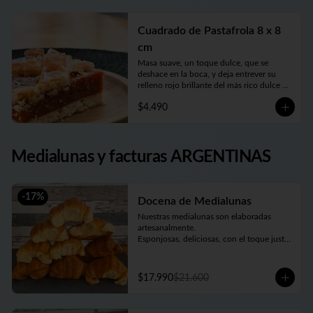
guardar solo para vos.
Cuadrado de Pastafrola 8 x 8
cm
Masa suave, un toque dulce, que se 
deshace en la boca, y deja entrever su 
relleno rojo brillante del más rico dulce de 
membrillo. Compañera ideal del mate de 
$4.490
la tarde
Medialunas y facturas ARGENTINAS
-
17
%
Docena de Medialunas
Nuestras medialunas son elaboradas 
artesanalmente. 

Esponjosas, deliciosas, con el toque justo 
de un almíbar que las hace únicas
$17.990
$21.600