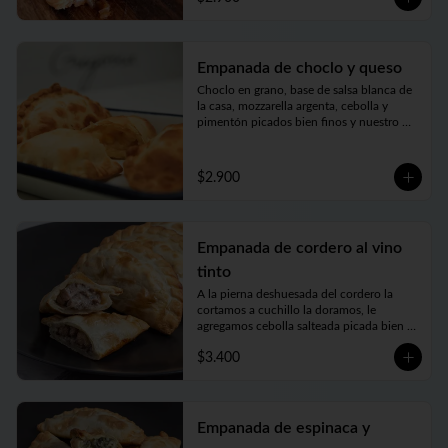
con el toque justo de picor. Jugosa, carne 
tierna… bien argenta
Empanada de choclo y queso
Choclo en grano, base de salsa blanca de 
la casa, mozzarella argenta, cebolla y 
pimentón picados bien finos y nuestro 
toque mágico
$2.900
Empanada de cordero al vino
tinto
A la pierna deshuesada del cordero la 
cortamos a cuchillo la doramos, le 
agregamos cebolla salteada picada bien 
fina y la cocinamos lentamente en un rico 
$3.400
caldo elaborado con vino tinto, romero y 
toques de autor. Una verdadera delicia
Empanada de espinaca y