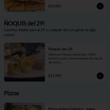
las instrucciones para que te salgan tan 
$24.000
deliciosas como las que disfrutás en 
nuestro local o cuando las pedís listas 
para comer. Además nuestro Kg es 
generoso... Siempre tendrás al menos 1 Kg 
y hasta 1.2 Kgs de las más ricas Milanesas 
ÑOQUIS del 29!
y Supremas de Pollo argentinas!!
Caseritos ideales para el 29 o cualquier día con ganas de algo
casero!
Ñoquis del 29
Deliciosos Ñoquis artesanales, 100% 
hechos a mano. Receta familiar de más de 
30 años!!

Elige entre las tres variedades de relleno😋
$11.990
Pizzas
Pizza entera (piedra - masa