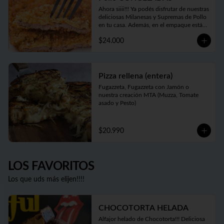
Ahora siiii!!! Ya podés disfrutar de nuestras 
deliciosas Milanesas y Supremas de Pollo 
en tu casa. Además, en el empaque están 
las instrucciones para que te salgan tan 
$24.000
deliciosas como las que disfrutás en 
nuestro local o cuando las pedís listas 
para comer. Además nuestro Kg es 
generoso... Siempre tendrás al menos 1 Kg 
y hasta 1.2 Kgs de las más ricas Milanesas 
Pizza rellena (entera)
y Supremas de Pollo argentinas!!
Fugazzeta, Fugazzeta con Jamón o 
nuestra creación MTA (Muzza, Tomate 
asado y Pesto)
$20.990
LOS FAVORITOS
Los que uds más elijen!!!!
CHOCOTORTA HELADA
Alfajor helado de Chocotorta!!! Deliciosa 