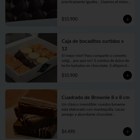
prácticamente iguales... Usamos el mismo 
dulce de leche, pero nada de 
conservantes ni estabilizantes. Bien 
caseros, como los harías vos, pero hecho 
$10.900
por nosotros con mucho amor, 
irresistibles...Vienen en prácticas y 
delicadas cajas para llevar.
Caja de bocaditos surtidos x
12
El mejor mix!! Para compartir o comerlo 
sol@... por qué no? 3 conitos de dulce de 
leche bañados en chocolate, 3 alfajorcitos 
de maicena, 3 cuadraditos de coco y 
$10.900
dulce de leche y 3 cuadraditos de crumble 
de manzana. Vienen en prácticas y 
delicadas cajas para llevar.
Cuadrado de Brownie 8 x 8 cm
Un clásico irresistible: nuestro brownie 
está elaborado con mantequilla, cacao 
amargo y abundante chocolate 
semiamargo que le da ese sabor intenso 
que enamora. Con huevos frescos, azúcar 
y harina seleccionada logramos una 
$4.490
textura húmeda y suave, perfecta para los 
más chocolateros. Ideal para compartir… o 