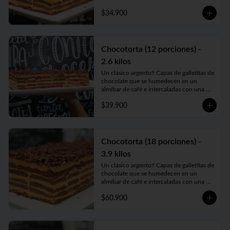
crema de dulce de leche. Una verdadera 
$34.900
bomba de sabor. Comen hasta 20 
personas
Chocotorta (12 porciones) -
2.6 kilos
Un clásico argento!! Capas de galletitas de 
chocolate que se humedecen en un  
almíbar de café e intercaladas con una 
crema de dulce de leche. Una verdadera 
$39.900
bomba de sabor. Comen hasta 24 
personas
Chocotorta (18 porciones) -
3.9 kilos
Un clásico argento!! Capas de galletitas de 
chocolate que se humedecen en un  
almíbar de café e intercaladas con una 
crema de dulce de leche. Una verdadera 
$60.900
bomba de sabor. Comen hasta 36 
personas