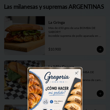
Las milanesas y supremas ARGENTINAS
La Gringa
Más de 650 gms de una BOMBA DE 
SABOR!!! 

Increíble suprema de pollo apanada en 
panko, queso cheddar fundido, panceta 
crujiente, cebolla caramelizada, tomate en 
rodajas, lechuga fresca picada y salsa 
$10.900
barbecue casera. Todo elaborado por 
nosotros, hasta el pan, como debe ser ;)

En Sandwich con nuestro tradicional Pan 
de Manteca un poco dulce.
La Mila Grossa
Más de 650 grs de una BOMBA DE 
SABOR!!! 

Close
Tremendo sandwich de milanesa de carne 
bien tierna, queso provoleta fundido, 
tomates cherrys confitados, pesto casero 
y rúcula fresca. 

$10.900
Todo elaborado por nosotros, hasta el 
pan, como debe ser!