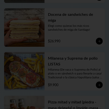
Docena de sandwiches de
miga
Elegí como quieras los más ricos 
sandwiches de miga de Santiago!
$26.990
Milanesa y Suprema de pollo
LISTAS
Milanesa (De vaca o Suprema de Pollo) al 
plato o en sándwich o para llevarte a casa!

Tradicional o la clásica Napolitana (salsa 
de tomate casera, jamón, queso fundido, 
$9.900
tomate en rodajas y orégano) o su versión 
Fugazzeta (Queso fundido, cebolla apenas 
salteada y orégano).

Puedes acompañarla de porción chica o 
grande de Papas Fritas, Ensalada de 
Pizza mitad y mitad (piedra -
Lechuga y Tomate o Rúcula y Tomate
masa delgada) o (molde-masa