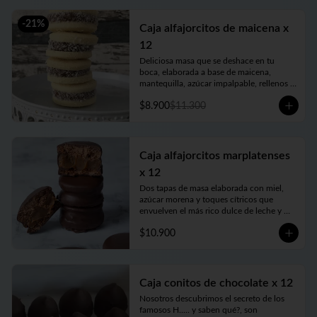
-
21
%
Caja alfajorcitos de maicena x
12
Deliciosa masa que se deshace en tu 
boca, elaborada a base de maicena, 
mantequilla, azúcar impalpable, rellenos 
con el mejor dulce de leche argentino y 
$8.900
$11.300
coronados con coco rallado. Receta con 
amor de abuela. Vienen en prácticas y 
delicadas cajas para llevar.
Caja alfajorcitos marplatenses
x 12
Dos tapas de masa elaborada con miel, 
azúcar morena y toques cítricos que 
envuelven el más rico dulce de leche y 
cubiertos con chocolate. Vienen en 
$10.900
prácticas y delicadas cajas para llevar.
Caja conitos de chocolate x 12
Nosotros descubrimos el secreto de los 
famosos H..... y saben qué?, son 