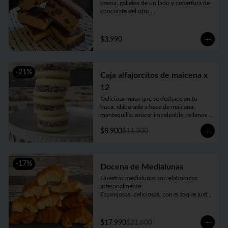
crema, galletas de un lado y cobertura de 
chocolate del otro.

Cremosa, suave, equilibrio perfecto de 
dulzor y un toque de acidez.

100% artesanal, como todo lo que 
$3.990
hacemos. Una verdadera delicia!!
-
21
%
Caja alfajorcitos de maicena x
12
Deliciosa masa que se deshace en tu 
boca, elaborada a base de maicena, 
mantequilla, azúcar impalpable, rellenos 
con el mejor dulce de leche argentino y 
$8.900
$11.300
coronados con coco rallado. Receta con 
amor de abuela. Vienen en prácticas y 
delicadas cajas para llevar.
-
17
%
Docena de Medialunas
Nuestras medialunas son elaboradas 
artesanalmente. 

Esponjosas, deliciosas, con el toque justo 
de un almíbar que las hace únicas
$17.990
$21.600