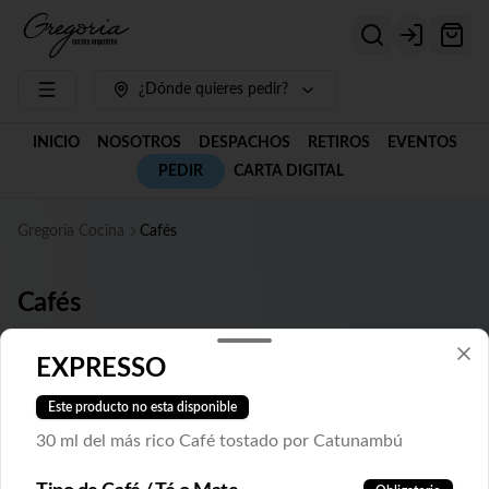
Login
¿Dónde quieres pedir?
INICIO
NOSOTROS
DESPACHOS
RETIROS
EVENTOS
PEDIR
CARTA DIGITAL
Gregoria Cocina
Cafés
Cafés
EXPRESSO
Café Catunambú x 1 Kg
Café de especialidad en grano.
Este producto no esta disponible
30 ml del más rico Café tostado por Catunambú