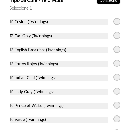
Tipo de Café / Té o Mate
$28.000
Obligatorio
Seleccione 1
Té Ceylon (Twinnings)
Té Earl Gray (Twinnings)
Té English Breakfast (Twinnings)
Té Frutos Rojos (Twinnings)
Conócenos
Té Indian Chai (Twinnings)
Consultá nuestra zona de despacho
Té Lady Gray (Twinnings)
Términos y condiciones
Política de privacidad
Té Prince of Wales (Twinnings)
Redes sociales
Té Verde (Twinnings)