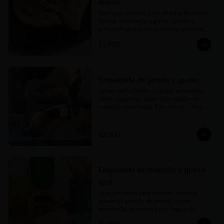
queso
Espinaca salteada, base de salsa blanca de 
la casa, mozzarella argenta, cebolla y 
pimentón picados bien finos y salteados y 
nuestro toque mágico
$2.900
Empanada de jamón y queso
Jamón seleccionado y queso mozzarella 
100% argentino. Sabor bien clásico de 
nuestras empanadas. Para chicos… Y no 
tan chicos
$2.900
Empanada de morcilla y queso
azul
Una verdadera obra maestra. Morcilla 
artesanal, cebolla de verdeo, queso 
mozzarella, queso azul y un toque de 
cerveza negra forman parte de esta delicia.