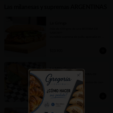
Las milanesas y supremas ARGENTINAS
La Gringa
Más de 650 gms de una BOMBA DE 
SABOR!!! 

Increíble suprema de pollo apanada en 
panko, queso cheddar fundido, panceta 
crujiente, cebolla caramelizada, tomate en 
rodajas, lechuga fresca picada y salsa 
$10.900
barbecue casera. Todo elaborado por 
nosotros, hasta el pan, como debe ser ;)

En Sandwich con nuestro tradicional Pan 
de Manteca un poco dulce.
La Mila Grossa
Más de 650 grs de una BOMBA DE 
SABOR!!! 

Close
Tremendo sandwich de milanesa de carne 
bien tierna, queso provoleta fundido, 
tomates cherrys confitados, pesto casero 
y rúcula fresca. 

$10.900
Todo elaborado por nosotros, hasta el 
pan, como debe ser!