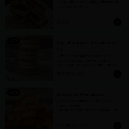
crema, galletas de un lado y cobertura de 
chocolate del otro.

Cremosa, suave, equilibrio perfecto de 
dulzor y un toque de acidez.

100% artesanal, como todo lo que 
$3.990
hacemos. Una verdadera delicia!!
-
21
%
Caja alfajorcitos de maicena x
12
Deliciosa masa que se deshace en tu 
boca, elaborada a base de maicena, 
mantequilla, azúcar impalpable, rellenos 
con el mejor dulce de leche argentino y 
$8.900
$11.300
coronados con coco rallado. Receta con 
amor de abuela. Vienen en prácticas y 
delicadas cajas para llevar.
-
17
%
Docena de Medialunas
Nuestras medialunas son elaboradas 
artesanalmente. 

Esponjosas, deliciosas, con el toque justo 
de un almíbar que las hace únicas
$17.990
$21.600