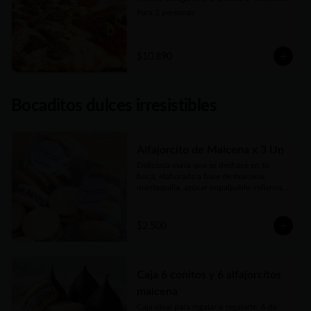
tradicional)
Para 2 personas
$10.890
Bocaditos dulces irresistibles
Alfajorcito de Maicena x 3 Un
Deliciosa masa que se deshace en tu 
boca, elaborada a base de maicena, 
mantequilla, azúcar impalpable, rellenos 
con el mejor dulce de leche argentino y 
coronados con coco finamente rallado. 
Receta con amor de abuela.
$2.500
Caja 6 conitos y 6 alfajorcitos
maicena
Caja ideal para regalar o regalarte. 6 de 