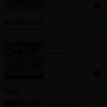
las instrucciones para que te salgan tan 
$24.000
deliciosas como las que disfrutás en 
nuestro local o cuando las pedís listas 
para comer. Además nuestro Kg es 
generoso... Siempre tendrás al menos 1 Kg 
y hasta 1.2 Kgs de las más ricas Milanesas 
ÑOQUIS del 29!
y Supremas de Pollo argentinas!!
Caseritos ideales para el 29 o cualquier día con ganas de algo
casero!
Ñoquis del 29
Deliciosos Ñoquis artesanales, 100% 
hechos a mano. Receta familiar de más de 
30 años!!

Elige entre las tres variedades de relleno😋
$11.990
Pizzas
Pizza entera (piedra - masa