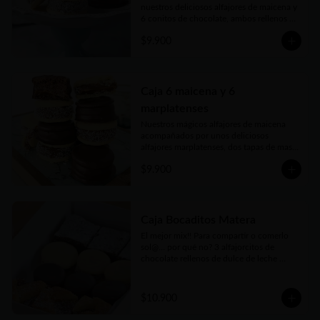
nuestros deliciosos alfajores de maicena y 
6 conitos de chocolate, ambos rellenos 
con el mejor dulce de leche argentino. 
$9.900
Vienen en prácticas y delicadas cajas para 
llevar.
Caja 6 maicena y 6
marplatenses
Nuestros mágicos alfajores de maicena 
acompañados por unos deliciosos 
alfajores marplatenses, dos tapas de masa 
elaboraada con miel, azúcar morena y 
$9.900
toques cítricos que envuelven el más rico 
dulce de leche y cubiertos con chocolate 
un manjar! Vienen en practicas y 
delicadas cajas para llevar.
Caja Bocaditos Matera
El mejor mix!! Para compartir o comerlo 
sol@... por qué no? 3 alfajorcitos de 
chocolate rellenos de dulce de leche 
bañados, 3 alfajorcitos de maicena, 3 
cuadraditos de pastafrola y 3 cuadraditos 
hùmedos de brownie. Vienen en prácticas 
$10.900
y delicadas cajas para llevar.