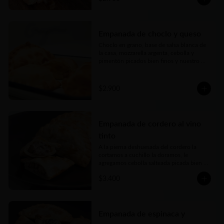
con el toque justo de picor. Jugosa, carne 
tierna… bien argenta
Empanada de choclo y queso
Choclo en grano, base de salsa blanca de 
la casa, mozzarella argenta, cebolla y 
pimentón picados bien finos y nuestro 
toque mágico
$2.900
Empanada de cordero al vino
tinto
A la pierna deshuesada del cordero la 
cortamos a cuchillo la doramos, le 
agregamos cebolla salteada picada bien 
fina y la cocinamos lentamente en un rico 
$3.400
caldo elaborado con vino tinto, romero y 
toques de autor. Una verdadera delicia
Empanada de espinaca y