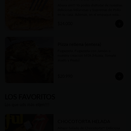
Ahora siiii!!! Ya podés disfrutar de nuestras 
deliciosas Milanesas y Supremas de Pollo 
en tu casa. Además, en el empaque están 
las instrucciones para que te salgan tan 
$24.000
deliciosas como las que disfrutás en 
nuestro local o cuando las pedís listas 
para comer. Además nuestro Kg es 
generoso... Siempre tendrás al menos 1 Kg 
y hasta 1.2 Kgs de las más ricas Milanesas 
Pizza rellena (entera)
y Supremas de Pollo argentinas!!
Fugazzeta, Fugazzeta con Jamón o 
nuestra creación MTA (Muzza, Tomate 
asado y Pesto)
$20.990
LOS FAVORITOS
Los que uds más elijen!!!!
CHOCOTORTA HELADA
Alfajor helado de Chocotorta!!! Deliciosa 