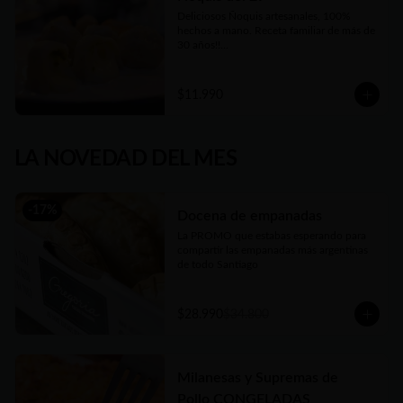
Deliciosos Ñoquis artesanales, 100% 
hechos a mano. Receta familiar de más de 
30 años!!

Elige entre las tres variedades de relleno😋
$11.990
LA NOVEDAD DEL MES
-
17
%
Docena de empanadas
La PROMO que estabas esperando para 
compartir las empanadas más argentinas 
de todo Santiago
$28.990
$34.800
Milanesas y Supremas de
Pollo CONGELADAS