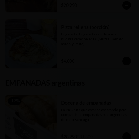
$20.990
Pizza rellena (porción)
Fugazzeta, Fugazzeta con Jamón o 
nuestra creación MTA (Muzza, Tomate 
asado y Pesto)
$4.800
EMPANADAS argentinas
-
17
%
Docena de empanadas
La PROMO que estabas esperando para 
compartir las empanadas más argentinas 
de todo Santiago
$28.990
$34.800