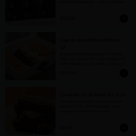
prácticamente iguales... Usamos el mismo 
dulce de leche, pero nada de 
conservantes ni estabilizantes. Bien 
caseros, como los harías vos, pero hecho 
$10.900
por nosotros con mucho amor, 
irresistibles...Vienen en prácticas y 
delicadas cajas para llevar.
Caja de bocaditos surtidos x
12
El mejor mix!! Para compartir o comerlo 
sol@... por qué no? 3 conitos de dulce de 
leche bañados en chocolate, 3 alfajorcitos 
de maicena, 3 cuadraditos de coco y 
$10.900
dulce de leche y 3 cuadraditos de crumble 
de manzana. Vienen en prácticas y 
delicadas cajas para llevar.
Cuadrado de Brownie 8 x 8 cm
Un clásico irresistible: nuestro brownie 
está elaborado con mantequilla, cacao 
amargo y abundante chocolate 
semiamargo que le da ese sabor intenso 
que enamora. Con huevos frescos, azúcar 
y harina seleccionada logramos una 
$4.490
textura húmeda y suave, perfecta para los 
más chocolateros. Ideal para compartir… o 