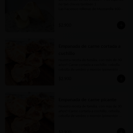
no tan chicos también :)

Las hacemos rellenas de Muzzarella 100% 
argentina
$2.900
Empanada de carne cortada a
cuchillo
Nuestra receta de familia, con más de 30 
años!! Carne cortada a cuchillo, cebolla, 
cebolla de verdeo y morrón (pimentón 
rojo) picados bien finos y nuestros toques 
$2.900
mágicos de condimento. Jugosa, carne 
tierna… bien argenta
Empanada de carne picante
Nuestra receta de familia, con más de 30 
años!! Carne cortada a cuchillo, cebolla, 
cebolla de verdeo y morrón (pimentón 
rojo) picados bien finos y nuestros toques 
mágicos de condimento a los que le 
agregamos un merquén bien aromático y 
$2.900