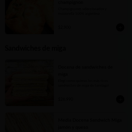
champignon
Champignones seleccionados y 
mozzarella 100% argentina
$2.900
Sandwiches de miga
Docena de sandwiches de
miga
Elegí como quieras los más ricos 
sandwiches de miga de Santiago!
$26.990
Media Docena Sandwich Miga
jamón y queso