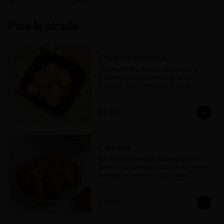
anticipación😊
Para la picada
Chipá x 6 unidades
Pan de queso y almidón de mandioca. 
Elaborado con una mezcla de quesos 
deliciosa. Es lo mismo que el Pao de 
Queijo brasilero... Sólo que se llaman 
distinto, pero el origen es el mismo
$3.300
Cremona
Pan hojaldrado salado para compartir en 
familia o con amig@s. Para rellenar o para 
deshojar y comer con alguna salsa, 
salame, queso o lo que más te guste. El 
pan ideal para cualquier picada
$3.990