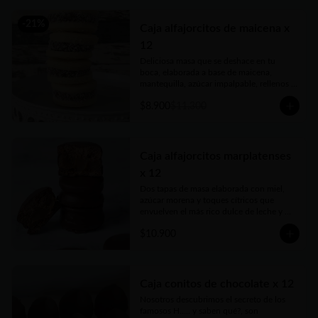
-
21
%
Caja alfajorcitos de maicena x
12
Deliciosa masa que se deshace en tu 
boca, elaborada a base de maicena, 
mantequilla, azúcar impalpable, rellenos 
con el mejor dulce de leche argentino y 
$8.900
$11.300
coronados con coco rallado. Receta con 
amor de abuela. Vienen en prácticas y 
delicadas cajas para llevar.
Caja alfajorcitos marplatenses
x 12
Dos tapas de masa elaborada con miel, 
azúcar morena y toques cítricos que 
envuelven el más rico dulce de leche y 
cubiertos con chocolate. Vienen en 
$10.900
prácticas y delicadas cajas para llevar.
Caja conitos de chocolate x 12
Nosotros descubrimos el secreto de los 
famosos H..... y saben qué?, son 