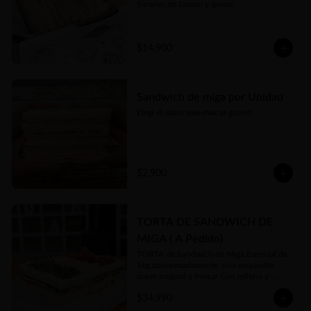
Simples de Jamon y queso
$14.900
Sandwich de miga por Unidad
Elegí el sabor que más te guste!!
$2.900
TORTA DE SANDWICH DE
MIGA ( A Pedido)
TORTA de Sandwich de Miga Especial de 
1kg aproximadamente, una exquisitez 
super original y fresca! Con relleno y  
toppings a gusto de cliente y 
$34.990
disponibilidad en local. 

Se hace sólo a PEDIDO con 48hs 