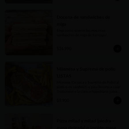
Docena de sandwiches de
miga
Elegí como quieras los más ricos 
sandwiches de miga de Santiago!
$26.990
Milanesa y Suprema de pollo
LISTAS
Milanesa (De vaca o Suprema de Pollo) al 
plato o en sándwich o para llevarte a casa!

Tradicional o la clásica Napolitana (salsa 
de tomate casera, jamón, queso fundido, 
$9.900
tomate en rodajas y orégano) o su versión 
Fugazzeta (Queso fundido, cebolla apenas 
salteada y orégano).

Puedes acompañarla de porción chica o 
grande de Papas Fritas, Ensalada de 
Pizza mitad y mitad (piedra -
Lechuga y Tomate o Rúcula y Tomate
masa delgada) o (molde-masa