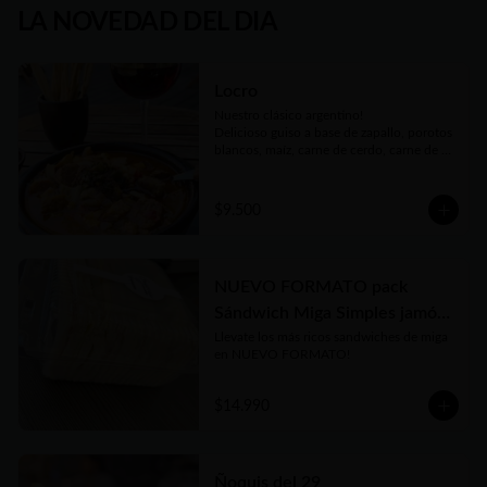
LA NOVEDAD DEL DIA
Locro
Nuestro clásico argentino!

Delicioso guiso a base de zapallo, porotos 
blancos, maíz, carne de cerdo, carne de 
vaca, chorizos, panceta, patitas de cerdo y 
cuerito. Receta bien tradicional de este 
plato auténtico de nuestra gastronomía 
$9.500
argentina.

Porción individual de 450gr . Si está 
congelado en 15 a 20 minutos podés 
tenerlo listo y disfrutarlo donde quieras!
NUEVO FORMATO pack
Sándwich Miga Simples jamón
Llevate los más ricos sandwiches de miga 
y queso x 11 unidades
en NUEVO FORMATO!
$14.990
Ñoquis del 29