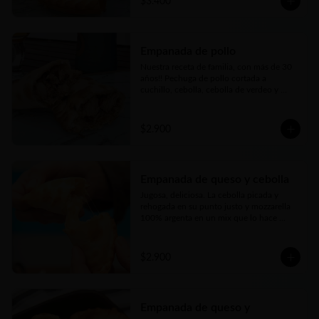
$3.400
Empanada de pollo
Nuestra receta de familia, con más de 30 
años!! Pechuga de pollo cortada a 
cuchillo, cebolla, cebolla de verdeo y 
morrón (pimentón rojo) picados bien finos 
y nuestros toques mágicos de 
condimento. Jugosa, carne tierna… bien 
$2.900
argenta
Empanada de queso y cebolla
Jugosa, deliciosa. La cebolla picada y 
rehogada en su punto justo y mozzarella 
100% argenta en un mix que lo hace 
perfecto
$2.900
Empanada de queso y