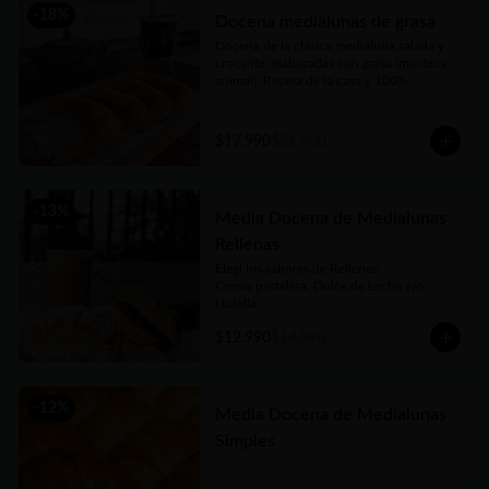
-
18
%
Docena medialunas de grasa
Docena de la clásica medialuna salada y 
crocante, elaboradas con grasa (manteca 
animal). Receta de la casa y 100% 
argentina, no dejes de probarlas!!
$17.990
$21.900
-
13
%
Media Docena de Medialunas
Rellenas
Elegí los sabores de Rellenos. 

Crema pastelera, Dulce de Leche y/o 
Nutella
$12.990
$14.990
-
12
%
Media Docena de Medialunas
Simples