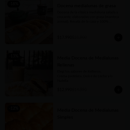
-
18
%
Docena medialunas de grasa
Docena de la clásica medialuna salada y 
crocante, elaboradas con grasa (manteca 
animal). Receta de la casa y 100% 
argentina, no dejes de probarlas!!
$17.990
$21.900
-
13
%
Media Docena de Medialunas
Rellenas
Elegí los sabores de Rellenos. 

Crema pastelera, Dulce de Leche y/o 
Nutella
$12.990
$14.990
-
12
%
Media Docena de Medialunas
Simples