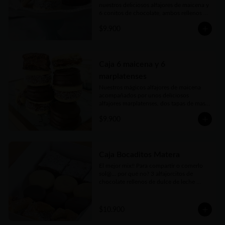
nuestros deliciosos alfajores de maicena y 
6 conitos de chocolate, ambos rellenos 
con el mejor dulce de leche argentino. 
$9.900
Vienen en prácticas y delicadas cajas para 
llevar.
Caja 6 maicena y 6
marplatenses
Nuestros mágicos alfajores de maicena 
acompañados por unos deliciosos 
alfajores marplatenses, dos tapas de masa 
elaboraada con miel, azúcar morena y 
$9.900
toques cítricos que envuelven el más rico 
dulce de leche y cubiertos con chocolate 
un manjar! Vienen en practicas y 
delicadas cajas para llevar.
Caja Bocaditos Matera
El mejor mix!! Para compartir o comerlo 
sol@... por qué no? 3 alfajorcitos de 
chocolate rellenos de dulce de leche 
bañados, 3 alfajorcitos de maicena, 3 
cuadraditos de pastafrola y 3 cuadraditos 
hùmedos de brownie. Vienen en prácticas 
$10.900
y delicadas cajas para llevar.