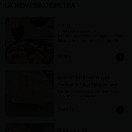
LA NOVEDAD DEL DIA
Locro
Nuestro clásico argentino!

Delicioso guiso a base de zapallo, porotos 
blancos, maíz, carne de cerdo, carne de 
vaca, chorizos, panceta, patitas de cerdo y 
cuerito. Receta bien tradicional de este 
plato auténtico de nuestra gastronomía 
$9.500
argentina.

Porción individual de 450gr . Si está 
congelado en 15 a 20 minutos podés 
tenerlo listo y disfrutarlo donde quieras!
NUEVO FORMATO pack
Sándwich Miga Simples jamón
Llevate los más ricos sandwiches de miga 
y queso x 11 unidades
en NUEVO FORMATO!
$14.990
Ñoquis del 29