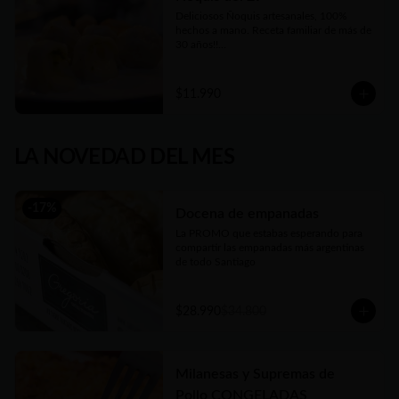
Deliciosos Ñoquis artesanales, 100% 
hechos a mano. Receta familiar de más de 
30 años!!

Elige entre las tres variedades de relleno😋
$11.990
LA NOVEDAD DEL MES
-
17
%
Docena de empanadas
La PROMO que estabas esperando para 
compartir las empanadas más argentinas 
de todo Santiago
$28.990
$34.800
Milanesas y Supremas de
Pollo CONGELADAS