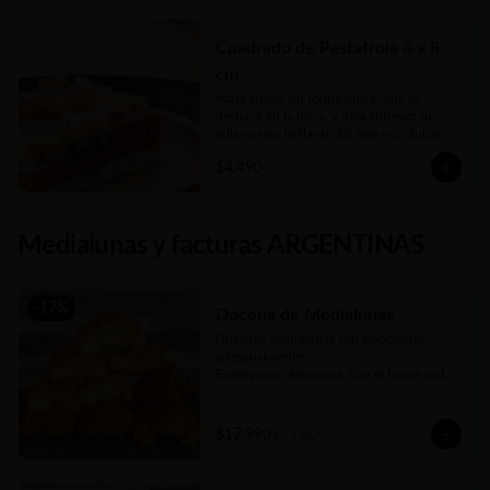
guardar solo para vos.
Cuadrado de Pastafrola 8 x 8
cm
Masa suave, un toque dulce, que se 
deshace en la boca, y deja entrever su 
relleno rojo brillante del más rico dulce de 
membrillo. Compañera ideal del mate de 
$4.490
la tarde
Medialunas y facturas ARGENTINAS
-
17
%
Docena de Medialunas
Nuestras medialunas son elaboradas 
artesanalmente. 

Esponjosas, deliciosas, con el toque justo 
de un almíbar que las hace únicas
$17.990
$21.600