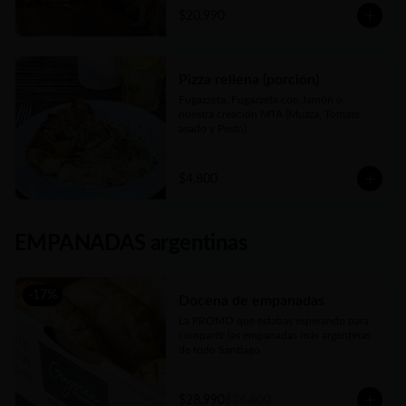
$20.990
Pizza rellena (porción)
Fugazzeta, Fugazzeta con Jamón o 
nuestra creación MTA (Muzza, Tomate 
asado y Pesto)
$4.800
EMPANADAS argentinas
-
17
%
Docena de empanadas
La PROMO que estabas esperando para 
compartir las empanadas más argentinas 
de todo Santiago
$28.990
$34.800