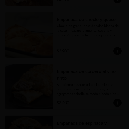
con el toque justo de picor. Jugosa, carne 
tierna… bien argenta
Empanada de choclo y queso
Choclo en grano, base de salsa blanca de 
la casa, mozzarella argenta, cebolla y 
pimentón picados bien finos y nuestro 
toque mágico
$2.900
Empanada de cordero al vino
tinto
A la pierna deshuesada del cordero la 
cortamos a cuchillo la doramos, le 
agregamos cebolla salteada picada bien 
fina y la cocinamos lentamente en un rico 
$3.400
caldo elaborado con vino tinto, romero y 
toques de autor. Una verdadera delicia
Empanada de espinaca y