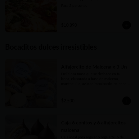
tradicional)
Para 2 personas
$10.890
Bocaditos dulces irresistibles
Alfajorcito de Maicena x 3 Un
Deliciosa masa que se deshace en tu 
boca, elaborada a base de maicena, 
mantequilla, azúcar impalpable, rellenos 
con el mejor dulce de leche argentino y 
coronados con coco finamente rallado. 
Receta con amor de abuela.
$2.500
Caja 6 conitos y 6 alfajorcitos
maicena
Caja ideal para regalar o regalarte. 6 de 