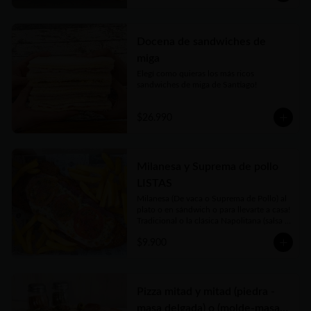
Docena de sandwiches de
miga
Elegí como quieras los más ricos 
sandwiches de miga de Santiago!
$26.990
Milanesa y Suprema de pollo
LISTAS
Milanesa (De vaca o Suprema de Pollo) al 
plato o en sándwich o para llevarte a casa!

Tradicional o la clásica Napolitana (salsa 
de tomate casera, jamón, queso fundido, 
$9.900
tomate en rodajas y orégano) o su versión 
Fugazzeta (Queso fundido, cebolla apenas 
salteada y orégano).

Puedes acompañarla de porción chica o 
grande de Papas Fritas, Ensalada de 
Pizza mitad y mitad (piedra -
Lechuga y Tomate o Rúcula y Tomate
masa delgada) o (molde-masa