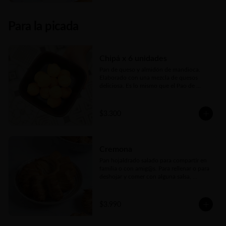
anticipación😊
Para la picada
Chipá x 6 unidades
Pan de queso y almidón de mandioca. 
Elaborado con una mezcla de quesos 
deliciosa. Es lo mismo que el Pao de 
Queijo brasilero... Sólo que se llaman 
distinto, pero el origen es el mismo
$3.300
Cremona
Pan hojaldrado salado para compartir en 
familia o con amig@s. Para rellenar o para 
deshojar y comer con alguna salsa, 
salame, queso o lo que más te guste. El 
pan ideal para cualquier picada
$3.990