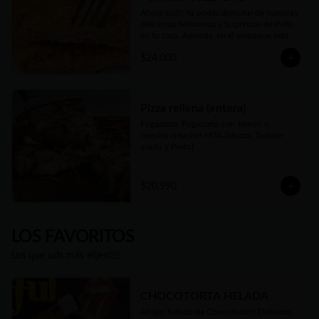
Ahora siiii!!! Ya podés disfrutar de nuestras 
deliciosas Milanesas y Supremas de Pollo 
en tu casa. Además, en el empaque están 
las instrucciones para que te salgan tan 
$24.000
deliciosas como las que disfrutás en 
nuestro local o cuando las pedís listas 
para comer. Además nuestro Kg es 
generoso... Siempre tendrás al menos 1 Kg 
y hasta 1.2 Kgs de las más ricas Milanesas 
Pizza rellena (entera)
y Supremas de Pollo argentinas!!
Fugazzeta, Fugazzeta con Jamón o 
nuestra creación MTA (Muzza, Tomate 
asado y Pesto)
$20.990
LOS FAVORITOS
Los que uds más elijen!!!!
CHOCOTORTA HELADA
Alfajor helado de Chocotorta!!! Deliciosa 