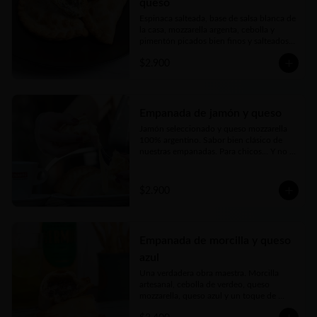
queso
Espinaca salteada, base de salsa blanca de 
la casa, mozzarella argenta, cebolla y 
pimentón picados bien finos y salteados y 
nuestro toque mágico
$2.900
Empanada de jamón y queso
Jamón seleccionado y queso mozzarella 
100% argentino. Sabor bien clásico de 
nuestras empanadas. Para chicos… Y no 
tan chicos
$2.900
Empanada de morcilla y queso
azul
Una verdadera obra maestra. Morcilla 
artesanal, cebolla de verdeo, queso 
mozzarella, queso azul y un toque de 
cerveza negra forman parte de esta delicia.