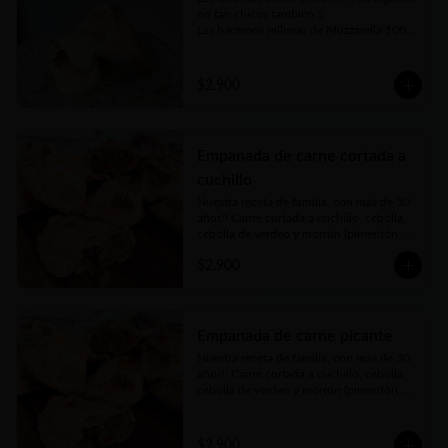
no tan chicos también :)

Las hacemos rellenas de Muzzarella 100% 
argentina
$2.900
Empanada de carne cortada a
cuchillo
Nuestra receta de familia, con más de 30 
años!! Carne cortada a cuchillo, cebolla, 
cebolla de verdeo y morrón (pimentón 
rojo) picados bien finos y nuestros toques 
$2.900
mágicos de condimento. Jugosa, carne 
tierna… bien argenta
Empanada de carne picante
Nuestra receta de familia, con más de 30 
años!! Carne cortada a cuchillo, cebolla, 
cebolla de verdeo y morrón (pimentón 
rojo) picados bien finos y nuestros toques 
mágicos de condimento a los que le 
agregamos un merquén bien aromático y 
$2.900