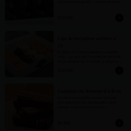
prácticamente iguales... Usamos el mismo 
dulce de leche, pero nada de 
conservantes ni estabilizantes. Bien 
caseros, como los harías vos, pero hecho 
$10.900
por nosotros con mucho amor, 
irresistibles...Vienen en prácticas y 
delicadas cajas para llevar.
Caja de bocaditos surtidos x
12
El mejor mix!! Para compartir o comerlo 
sol@... por qué no? 3 conitos de dulce de 
leche bañados en chocolate, 3 alfajorcitos 
de maicena, 3 cuadraditos de coco y 
$10.900
dulce de leche y 3 cuadraditos de crumble 
de manzana. Vienen en prácticas y 
delicadas cajas para llevar.
Cuadrado de Brownie 8 x 8 cm
Un clásico irresistible: nuestro brownie 
está elaborado con mantequilla, cacao 
amargo y abundante chocolate 
semiamargo que le da ese sabor intenso 
que enamora. Con huevos frescos, azúcar 
y harina seleccionada logramos una 
$4.490
textura húmeda y suave, perfecta para los 
más chocolateros. Ideal para compartir… o 