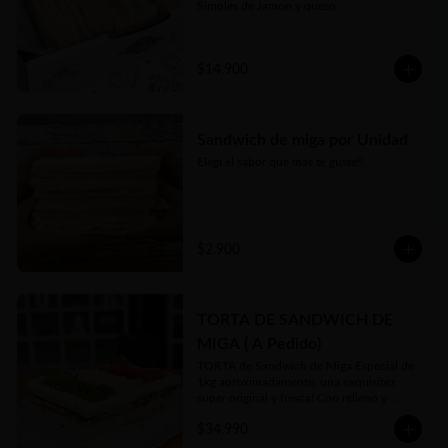
Simples de Jamon y queso
$14.900
Sandwich de miga por Unidad
Elegí el sabor que más te guste!!
$2.900
TORTA DE SANDWICH DE
MIGA ( A Pedido)
TORTA de Sandwich de Miga Especial de 
1kg aproximadamente, una exquisitez 
super original y fresca! Con relleno y  
toppings a gusto de cliente y 
$34.990
disponibilidad en local. 

Se hace sólo a PEDIDO con 48hs 