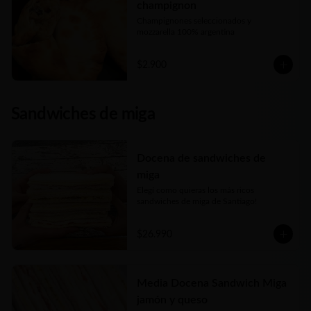
champignon
Champignones seleccionados y 
mozzarella 100% argentina
$2.900
Sandwiches de miga
Docena de sandwiches de
miga
Elegí como quieras los más ricos 
sandwiches de miga de Santiago!
$26.990
Media Docena Sandwich Miga
jamón y queso