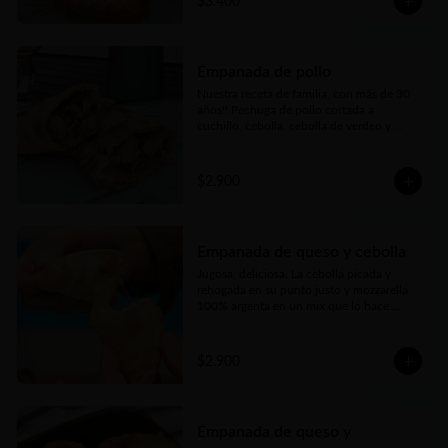
$3.400
Empanada de pollo
Nuestra receta de familia, con más de 30 
años!! Pechuga de pollo cortada a 
cuchillo, cebolla, cebolla de verdeo y 
morrón (pimentón rojo) picados bien finos 
y nuestros toques mágicos de 
condimento. Jugosa, carne tierna… bien 
$2.900
argenta
Empanada de queso y cebolla
Jugosa, deliciosa. La cebolla picada y 
rehogada en su punto justo y mozzarella 
100% argenta en un mix que lo hace 
perfecto
$2.900
Empanada de queso y