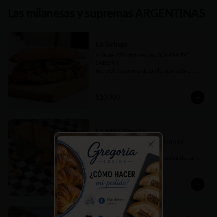
Las milanesas y supremas ARGENTINAS
La Gringa
Más de 650 gms de una BOMBA DE 
SABOR!!! 

Increíble suprema de pollo apanada en 
panko, queso cheddar fundido, panceta 
crujiente, cebolla caramelizada, tomate en 
rodajas, lechuga fresca picada y salsa 
$10.900
barbecue casera. Todo elaborado por 
nosotros, hasta el pan, como debe ser ;)

En Sandwich con nuestro tradicional Pan 
de Manteca un poco dulce.
La Mila Grossa
Más de 650 grs de una BOMBA DE 
SABOR!!! 

Close
Tremendo sandwich de milanesa de carne 
bien tierna, queso provoleta fundido, 
tomates cherrys confitados, pesto casero 
y rúcula fresca. 

$10.900
Todo elaborado por nosotros, hasta el 
pan, como debe ser!