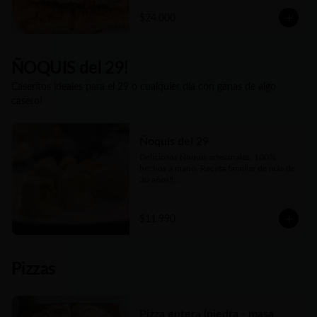
las instrucciones para que te salgan tan 
$24.000
deliciosas como las que disfrutás en 
nuestro local o cuando las pedís listas 
para comer. Además nuestro Kg es 
generoso... Siempre tendrás al menos 1 Kg 
y hasta 1.2 Kgs de las más ricas Milanesas 
ÑOQUIS del 29!
y Supremas de Pollo argentinas!!
Caseritos ideales para el 29 o cualquier día con ganas de algo
casero!
Ñoquis del 29
Deliciosos Ñoquis artesanales, 100% 
hechos a mano. Receta familiar de más de 
30 años!!

Elige entre las tres variedades de relleno😋
$11.990
Pizzas
Pizza entera (piedra - masa