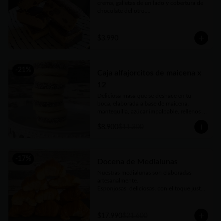
crema, galletas de un lado y cobertura de 
chocolate del otro.

Cremosa, suave, equilibrio perfecto de 
dulzor y un toque de acidez.

100% artesanal, como todo lo que 
$3.990
hacemos. Una verdadera delicia!!
-
21
%
Caja alfajorcitos de maicena x
12
Deliciosa masa que se deshace en tu 
boca, elaborada a base de maicena, 
mantequilla, azúcar impalpable, rellenos 
con el mejor dulce de leche argentino y 
$8.900
$11.300
coronados con coco rallado. Receta con 
amor de abuela. Vienen en prácticas y 
delicadas cajas para llevar.
-
17
%
Docena de Medialunas
Nuestras medialunas son elaboradas 
artesanalmente. 

Esponjosas, deliciosas, con el toque justo 
de un almíbar que las hace únicas
$17.990
$21.600