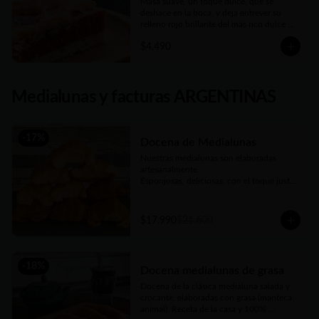
Masa suave, un toque dulce, que se 
deshace en la boca, y deja entrever su 
relleno rojo brillante del más rico dulce de 
membrillo. Compañera ideal del mate de 
$4.490
la tarde
Medialunas y facturas ARGENTINAS
-
17
%
Docena de Medialunas
Nuestras medialunas son elaboradas 
artesanalmente. 

Esponjosas, deliciosas, con el toque justo 
de un almíbar que las hace únicas
$17.990
$21.600
-
18
%
Docena medialunas de grasa
Docena de la clásica medialuna salada y 
crocante, elaboradas con grasa (manteca 
animal). Receta de la casa y 100% 