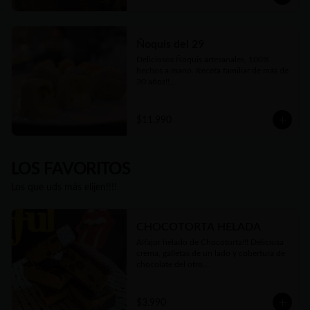
Ñoquis del 29
Deliciosos Ñoquis artesanales, 100% 
hechos a mano. Receta familiar de más de 
30 años!!

Elige entre las tres variedades de relleno😋
$11.990
LOS FAVORITOS
Los que uds más elijen!!!!
CHOCOTORTA HELADA
Alfajor helado de Chocotorta!!! Deliciosa 
crema, galletas de un lado y cobertura de 
chocolate del otro.

Cremosa, suave, equilibrio perfecto de 
dulzor y un toque de acidez.

100% artesanal, como todo lo que 
$3.990
hacemos. Una verdadera delicia!!