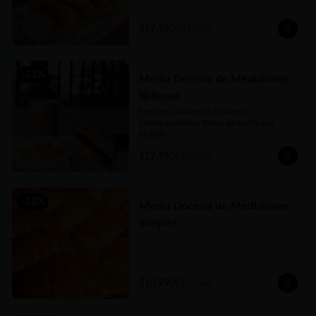
argentina, no dejes de probarlas!!
$17.990
$21.900
-
13
%
Media Docena de Medialunas
Rellenas
Elegí los sabores de Rellenos. 

Crema pastelera, Dulce de Leche y/o 
Nutella
$12.990
$14.990
-
12
%
Media Docena de Medialunas
Simples
$10.990
$12.500