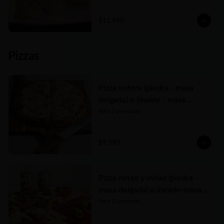
Elige entre las tres variedades de relleno😋
$11.990
Pizzas
Pizza entera (piedra - masa
delgada) o (molde - masa
tradicional)
Para 2 personas
$9.990
Pizza mitad y mitad (piedra -
masa delgada) o (molde-masa
tradicional)
Para 2 personas