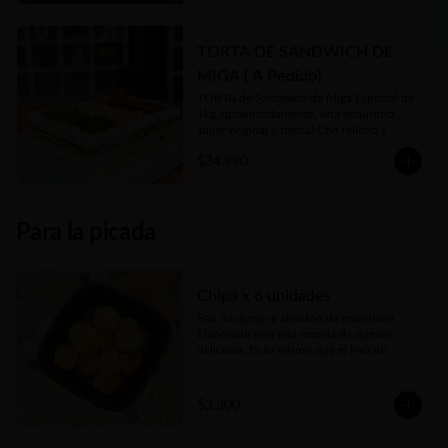
TORTA DE SANDWICH DE
MIGA ( A Pedido)
TORTA de Sandwich de Miga Especial de 
1kg aproximadamente, una exquisitez 
super original y fresca! Con relleno y  
toppings a gusto de cliente y 
$34.990
disponibilidad en local. 

Se hace sólo a PEDIDO con 48hs 
anticipación😊
Para la picada
Chipá x 6 unidades
Pan de queso y almidón de mandioca. 
Elaborado con una mezcla de quesos 
deliciosa. Es lo mismo que el Pao de 
Queijo brasilero... Sólo que se llaman 
distinto, pero el origen es el mismo
$3.300