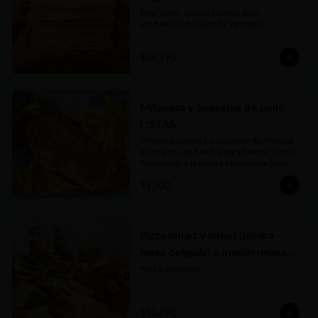
Elegí como quieras los más ricos 
sandwiches de miga de Santiago!
$26.990
Milanesa y Suprema de pollo
LISTAS
Milanesa (De vaca o Suprema de Pollo) al 
plato o en sándwich o para llevarte a casa!

Tradicional o la clásica Napolitana (salsa 
de tomate casera, jamón, queso fundido, 
$9.900
tomate en rodajas y orégano) o su versión 
Fugazzeta (Queso fundido, cebolla apenas 
salteada y orégano).

Puedes acompañarla de porción chica o 
grande de Papas Fritas, Ensalada de 
Pizza mitad y mitad (piedra -
Lechuga y Tomate o Rúcula y Tomate
masa delgada) o (molde-masa
tradicional)
Para 2 personas
$10.890