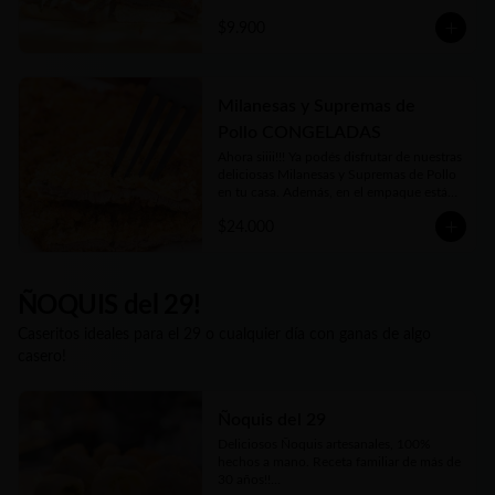
Tradicional con tomate y lechuga o la 
$9.900
clásica Napolitana (salsa de tomate casera, 
jamón, queso fundido, tomate en rodajas 
y orégano) o su versión Fugazzeta (Queso 
fundido, cebolla apenas salteada y 
orégano).

Milanesas y Supremas de
Pollo CONGELADAS
Además podés acompañarla de porción o 
adicional de papas fritas
Ahora siiii!!! Ya podés disfrutar de nuestras 
deliciosas Milanesas y Supremas de Pollo 
en tu casa. Además, en el empaque están 
las instrucciones para que te salgan tan 
$24.000
deliciosas como las que disfrutás en 
nuestro local o cuando las pedís listas 
para comer. Además nuestro Kg es 
generoso... Siempre tendrás al menos 1 Kg 
y hasta 1.2 Kgs de las más ricas Milanesas 
ÑOQUIS del 29!
y Supremas de Pollo argentinas!!
Caseritos ideales para el 29 o cualquier día con ganas de algo
casero!
Ñoquis del 29
Deliciosos Ñoquis artesanales, 100% 
hechos a mano. Receta familiar de más de 
30 años!!
