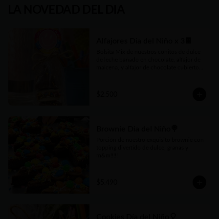
LA NOVEDAD DEL DIA
Alfajores Dia del Niño x 3🍫
Bolsita Mix de nuestros conitos de dulce 
de leche bañado en chocolate, alfajor de 
maicena, y alfajor de chocolate cubiertos 
con divertidas granas ! 3 unidades por 
bolsita
$2.500
Brownie Dia del Niño🍭
Porción de nuestro exquisito brownie con 
topping divertido de dulce, granas y 
m&m!!!!!
$5.490
Cookies Día del Niño🎈