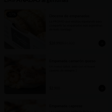
EMPANADAS argentinas
-
17
%
Docena de empanadas
La PROMO que estabas esperando para 
compartir las empanadas más argentinas 
de todo Santiago
$28.990
$34.800
Empanada camarón queso
Un nuevo sabor, pero con el toque 
caserito de siempre ;)
$2.900
Empanada caprese
La combinación perfecta de la más rica 