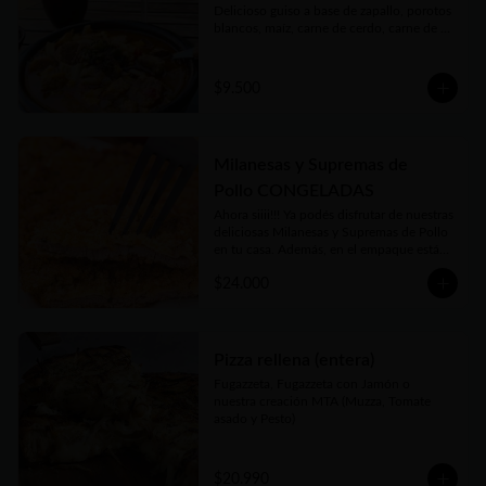
Delicioso guiso a base de zapallo, porotos 
blancos, maíz, carne de cerdo, carne de 
vaca, chorizos, panceta, patitas de cerdo y 
cuerito. Receta bien tradicional de este 
plato auténtico de nuestra gastronomía 
$9.500
argentina.

Porción individual de 450gr . Si está 
congelado en 15 a 20 minutos podés 
tenerlo listo y disfrutarlo donde quieras!
Milanesas y Supremas de
Pollo CONGELADAS
Ahora siiii!!! Ya podés disfrutar de nuestras 
deliciosas Milanesas y Supremas de Pollo 
en tu casa. Además, en el empaque están 
las instrucciones para que te salgan tan 
$24.000
deliciosas como las que disfrutás en 
nuestro local o cuando las pedís listas 
para comer. Además nuestro Kg es 
generoso... Siempre tendrás al menos 1 Kg 
y hasta 1.2 Kgs de las más ricas Milanesas 
Pizza rellena (entera)
y Supremas de Pollo argentinas!!
Fugazzeta, Fugazzeta con Jamón o 
nuestra creación MTA (Muzza, Tomate 
asado y Pesto)
$20.990