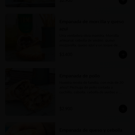
$2.900
Empanada de morcilla y queso
azul
Una verdadera obra maestra. Morcilla 
artesanal, cebolla de verdeo, queso 
mozzarella, queso azul y un toque de 
cerveza negra forman parte de esta delicia.
$3.400
Empanada de pollo
Nuestra receta de familia, con más de 30 
años!! Pechuga de pollo cortada a 
cuchillo, cebolla, cebolla de verdeo y 
morrón (pimentón rojo) picados bien finos 
y nuestros toques mágicos de 
condimento. Jugosa, carne tierna… bien 
$2.900
argenta
Empanada de queso y cebolla