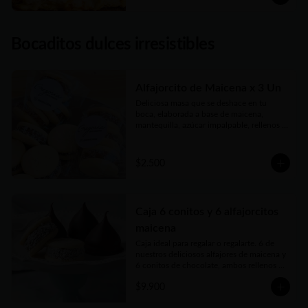
Bocaditos dulces irresistibles
Alfajorcito de Maicena x 3 Un
Deliciosa masa que se deshace en tu 
boca, elaborada a base de maicena, 
mantequilla, azúcar impalpable, rellenos 
con el mejor dulce de leche argentino y 
coronados con coco finamente rallado. 
Receta con amor de abuela.
$2.500
Caja 6 conitos y 6 alfajorcitos
maicena
Caja ideal para regalar o regalarte. 6 de 
nuestros deliciosos alfajores de maicena y 
6 conitos de chocolate, ambos rellenos 
con el mejor dulce de leche argentino. 
$9.900
Vienen en prácticas y delicadas cajas para 
llevar.