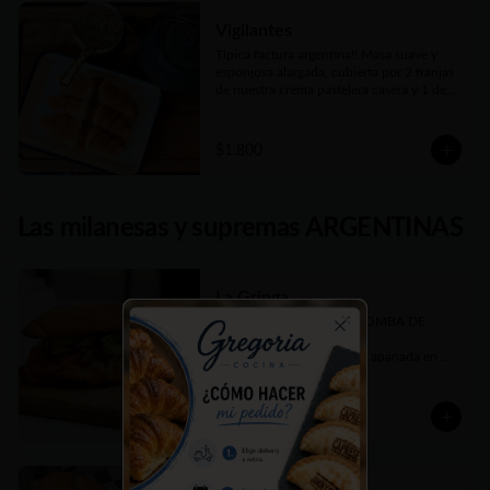
Vigilantes
Típica factura argentina!! Masa suave y 
esponjosa alargada, cubierta por 2 franjas 
de nuestra crema pastelera casera y 1 de 
dulce de membrillo.
$1.800
Las milanesas y supremas ARGENTINAS
La Gringa
Más de 650 gms de una BOMBA DE 
SABOR!!! 

Close
Increíble suprema de pollo apanada en 
panko, queso cheddar fundido, panceta 
crujiente, cebolla caramelizada, tomate en 
rodajas, lechuga fresca picada y salsa 
$10.900
barbecue casera. Todo elaborado por 
nosotros, hasta el pan, como debe ser ;)

En Sandwich con nuestro tradicional Pan 
de Manteca un poco dulce.