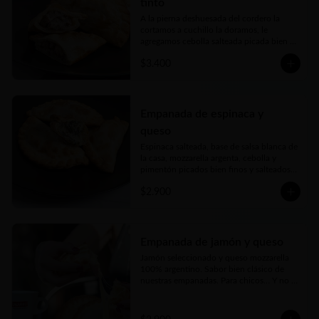
tinto
A la pierna deshuesada del cordero la 
cortamos a cuchillo la doramos, le 
agregamos cebolla salteada picada bien 
fina y la cocinamos lentamente en un rico 
$3.400
caldo elaborado con vino tinto, romero y 
toques de autor. Una verdadera delicia
Empanada de espinaca y
queso
Espinaca salteada, base de salsa blanca de 
la casa, mozzarella argenta, cebolla y 
pimentón picados bien finos y salteados y 
nuestro toque mágico
$2.900
Empanada de jamón y queso
Jamón seleccionado y queso mozzarella 
100% argentino. Sabor bien clásico de 
nuestras empanadas. Para chicos… Y no 
tan chicos