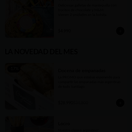
Deliciosas galletas de mantequilla con 
trocitos de chocolate y M&M.

Vienen 2 unidades en la bolsita
$4.990
LA NOVEDAD DEL MES
-
17
%
Docena de empanadas
La PROMO que estabas esperando para 
compartir las empanadas más argentinas 
de todo Santiago
$28.990
$34.800
Locro
Nuestro clásico argentino!
