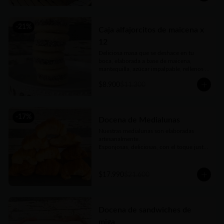
-
21
%
Caja alfajorcitos de maicena x
12
Deliciosa masa que se deshace en tu 
boca, elaborada a base de maicena, 
mantequilla, azúcar impalpable, rellenos 
con el mejor dulce de leche argentino y 
$8.900
$11.300
coronados con coco rallado. Receta con 
amor de abuela. Vienen en prácticas y 
delicadas cajas para llevar.
-
17
%
Docena de Medialunas
Nuestras medialunas son elaboradas 
artesanalmente. 

Esponjosas, deliciosas, con el toque justo 
de un almíbar que las hace únicas
$17.990
$21.600
Docena de sandwiches de
miga