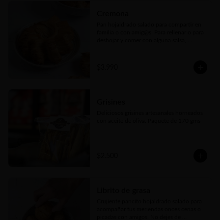
Cremona
Pan hojaldrado salado para compartir en 
familia o con amig@s. Para rellenar o para 
deshojar y comer con alguna salsa, 
salame, queso o lo que más te guste. El 
pan ideal para cualquier picada
$3.990
Grisines
Deliciosos grisines artesanales horneados 
con aceite de oliva. Paquete de 170 gms
$2.500
Librito de grasa
Crujiente pancito hojaldrado salado para 
acompañar tus meriendas onces cenas o 
picadas con amigos. No dejes de 