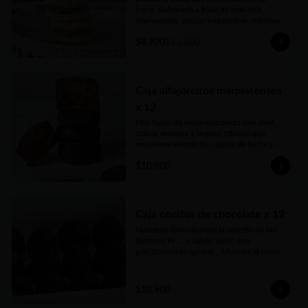
boca, elaborada a base de maicena, 
mantequilla, azúcar impalpable, rellenos 
con el mejor dulce de leche argentino y 
$8.900
$11.300
coronados con coco rallado. Receta con 
amor de abuela. Vienen en prácticas y 
delicadas cajas para llevar.
Caja alfajorcitos marplatenses
x 12
Dos tapas de masa elaborada con miel, 
azúcar morena y toques cítricos que 
envuelven el más rico dulce de leche y 
cubiertos con chocolate. Vienen en 
$10.900
prácticas y delicadas cajas para llevar.
Caja conitos de chocolate x 12
Nosotros descubrimos el secreto de los 
famosos H..... y saben qué?, son 
prácticamente iguales... Usamos el mismo 
dulce de leche, pero nada de 
conservantes ni estabilizantes. Bien 
caseros, como los harías vos, pero hecho 
$10.900
por nosotros con mucho amor, 
irresistibles...Vienen en prácticas y 