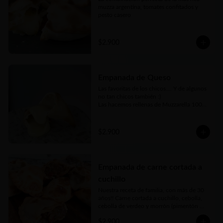
muzza argentina, tomates confitados y 
pesto casero
$2.900
Empanada de Queso
Las favoritas de los chicos.... Y de algunos 
no tan chicos también :)

Las hacemos rellenas de Muzzarella 100% 
argentina
$2.900
Empanada de carne cortada a
cuchillo
Nuestra receta de familia, con más de 30 
años!! Carne cortada a cuchillo, cebolla, 
cebolla de verdeo y morrón (pimentón 
rojo) picados bien finos y nuestros toques 
$2.900
mágicos de condimento. Jugosa, carne 