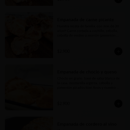
tierna… bien argenta
Empanada de carne picante
Nuestra receta de familia, con más de 30 
años!! Carne cortada a cuchillo, cebolla, 
cebolla de verdeo y morrón (pimentón 
rojo) picados bien finos y nuestros toques 
mágicos de condimento a los que le 
agregamos un merquén bien aromático y 
$2.900
con el toque justo de picor. Jugosa, carne 
tierna… bien argenta
Empanada de choclo y queso
Choclo en grano, base de salsa blanca de 
la casa, mozzarella argenta, cebolla y 
pimentón picados bien finos y nuestro 
toque mágico
$2.900
Empanada de cordero al vino