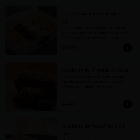
delicadas cajas para llevar.
Caja de bocaditos surtidos x
12
El mejor mix!! Para compartir o comerlo 
sol@... por qué no? 3 conitos de dulce de 
leche bañados en chocolate, 3 alfajorcitos 
de maicena, 3 cuadraditos de coco y 
$10.900
dulce de leche y 3 cuadraditos de crumble 
de manzana. Vienen en prácticas y 
delicadas cajas para llevar.
Cuadrado de Brownie 8 x 8 cm
Un clásico irresistible: nuestro brownie 
está elaborado con mantequilla, cacao 
amargo y abundante chocolate 
semiamargo que le da ese sabor intenso 
que enamora. Con huevos frescos, azúcar 
y harina seleccionada logramos una 
$4.490
textura húmeda y suave, perfecta para los 
más chocolateros. Ideal para compartir… o 
guardar solo para vos.
Cuadrado de Pastafrola 8 x 8
cm