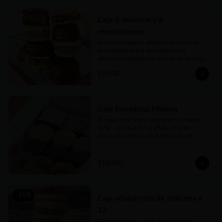
Caja 6 maicena y 6
marplatenses
Nuestros mágicos alfajores de maicena 
acompañados por unos deliciosos 
alfajores marplatenses, dos tapas de masa 
elaboraada con miel, azúcar morena y 
$9.900
toques cítricos que envuelven el más rico 
dulce de leche y cubiertos con chocolate 
un manjar! Vienen en practicas y 
delicadas cajas para llevar.
Caja Bocaditos Matera
El mejor mix!! Para compartir o comerlo 
sol@... por qué no? 3 alfajorcitos de 
chocolate rellenos de dulce de leche 
bañados, 3 alfajorcitos de maicena, 3 
cuadraditos de pastafrola y 3 cuadraditos 
hùmedos de brownie. Vienen en prácticas 
$10.900
y delicadas cajas para llevar.
-
21
%
Caja alfajorcitos de maicena x
12
Deliciosa masa que se deshace en tu 