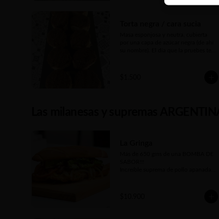
Torta negra / cara sucia
Masa esponjosa y neutra, cubierta 
por una capa de azúcar negra (de ahí 
su nombre). El día que la pruebes te 
vas a enamorar de esta factura
$1.500
Las milanesas y supremas ARGENTIN
La Gringa
Más de 650 gms de una BOMBA DE 
SABOR!!! 

Increíble suprema de pollo apanada 
en panko, queso cheddar fundido, 
panceta crujiente, cebolla 
caramelizada, tomate en rodajas, 
$10.900
lechuga fresca picada y salsa 
barbecue casera. Todo elaborado por 
nosotros, hasta el pan, como debe ser 