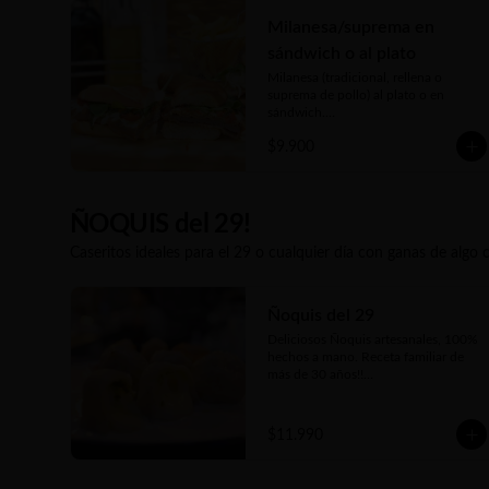
;)

Milanesa/suprema en
En Sandwich con nuestro tradicional 
Pan de Manteca un poco dulce.
sándwich o al plato
Milanesa (tradicional, rellena o 
suprema de pollo) al plato o en 
sándwich.

$9.900
Tradicional con tomate y lechuga o la 
clásica Napolitana (salsa de tomate 
casera, jamón, queso fundido, tomate 
en rodajas y orégano) o su versión 
Fugazzeta (Queso fundido, cebolla 
ÑOQUIS del 29!
apenas salteada y orégano).

Caseritos ideales para el 29 o cualquier día con ganas de algo 
Además podés acompañarla de 
porción o adicional de papas fritas
Ñoquis del 29
Deliciosos Ñoquis artesanales, 100% 
hechos a mano. Receta familiar de 
más de 30 años!!

Elige entre las tres variedades de 
relleno😋
$11.990