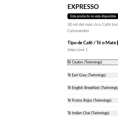
x 12
EXPRESSO
El mejor mix!! Para compartir o 
comerlo sol@... por qué no? 3 conitos 
de dulce de leche bañados en 
Este producto no esta disponible
chocolate, 3 alfajorcitos de maicena, 
$10.900
30 ml del más rico Café to
3 cuadraditos de coco y dulce de 
leche y 3 cuadraditos de crumble de 
Catunambú
manzana. Vienen en prácticas y 
delicadas cajas para llevar.
Tipo de Café / Té o Mate
Clo
Seleccione 1
Té Ceylon (Twinnings)
Té Earl Gray (Twinnings)
Té English Breakfast (Twinnings
Té Frutos Rojos (Twinnings)
-
18
%
Docena medialunas de
grasa
Té Indian Chai (Twinnings)