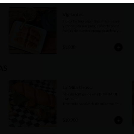
Vigilantes
Típica factura argentina, masa suave 
y esponjosa alargada, cubierta por 2 
franjas de nuestra crema pastelera y 1 
de dulce de membrillo. Sublime
$1.800
AS
La Mila Grossa
Más de 650 grs de una BOMBA DE 
SABOR!!! 

Tremendo sandwich de milanesa de 
carne bien tierna, queso provoleta 
fundido, tomates cherrys confitados, 
pesto casero y rúcula fresca. 

$10.900
Todo elaborado por nosotros, hasta 
el pan, como debe ser!