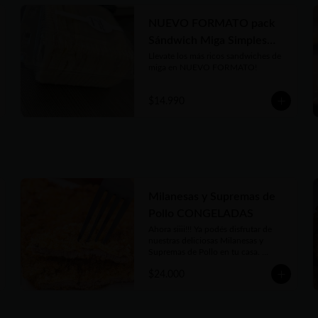
NUEVO FORMATO pack
Sándwich Miga Simples
jamón y queso x 11
Llevate los más ricos sandwiches de 
miga en NUEVO FORMATO!
unidades
$14.990
Milanesas y Supremas de
Pollo CONGELADAS
Ahora siiii!!! Ya podés disfrutar de 
nuestras deliciosas Milanesas y 
Supremas de Pollo en tu casa. 
Además, en el empaque están las 
$24.000
instrucciones para que te salgan tan 
deliciosas como las que disfrutás en 
nuestro local o cuando las pedís listas 
para comer. Además nuestro Kg es 