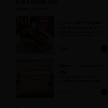
LOS FAVORITOS
Los que uds más elijen!!!!
CHOCOTORTA HELADA
Alfajor helado de Chocotorta!!! 
Deliciosa crema, galletas de un lado y 
cobertura de chocolate del otro.

Cremosa, suave, equilibrio perfecto 
de dulzor y un toque de acidez.

100% artesanal, como todo lo que 
$3.990
hacemos. Una verdadera delicia!!
Docena de sandwiches de
miga
Elegí como quieras los más ricos 
sandwiches de miga de Santiago!
$26.990