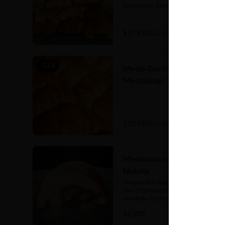
Esponjosas, deliciosas, con el toque 
justo de un almíbar que las hace 
únicas
$17.990
$21.600
-
12
%
Media Docena de
Medialunas Simples
$10.990
$12.500
Medialuna rellena con
Nutella
Nuestra deliciosa medialuna rellena 
con 25 gms de Nutella dan como 
resultado 70 gms de puro sabor
$2.500