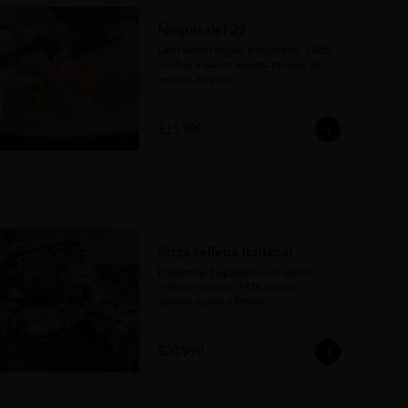
Ñoquis del 29
Deliciosos Ñoquis artesanales, 100% 
hechos a mano. Receta familiar de 
más de 30 años!!

Elige entre las tres variedades de 
relleno😋
$11.990
Pizza rellena (entera)
Fugazzeta, Fugazzeta con Jamón o 
nuestra creación MTA (Muzza, 
Tomate asado y Pesto)
$20.990