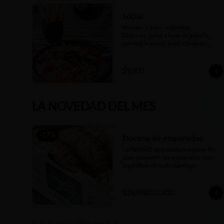
Locro
Nuestro clásico argentino!

Delicioso guiso a base de zapallo, 
porotos blancos, maíz, carne de 
cerdo, carne de vaca, chorizos, 
panceta, patitas de cerdo y cuerito. 
Receta bien tradicional de este plato 
$9.500
auténtico de nuestra gastronomía 
argentina.

Porción individual de 450gr . Si está 
congelado en 15 a 20 minutos podés 
LA NOVEDAD DEL MES
tenerlo listo y disfrutarlo donde 
quieras!
-
17
%
Docena de empanadas
La PROMO que estabas esperando 
para compartir las empanadas más 
argentinas de todo Santiago
$28.990
$34.800