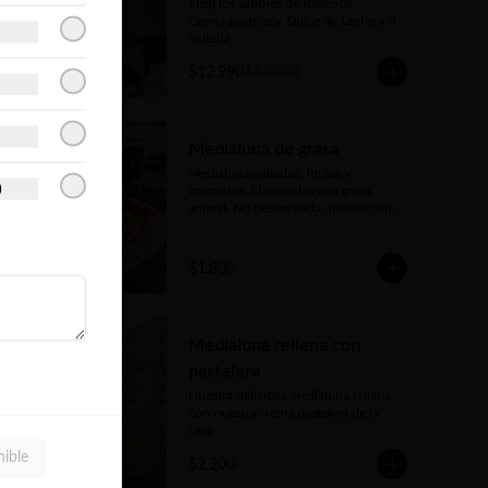
Elegí los sabores de Rellenos. 

Crema pastelera, Dulce de Leche y/o 
Nutella
$12.990
$14.990
Medialuna de grasa
Medialunas saladas, finitas y 
)
crocantes. Elaboradas con grasa 
animal. No tienen nada que ver con 
la medialuna tradicional bien 
conocidas. Pero también son una 
verdadera delicia
$1.800
Medialuna rellena con
pastelera
Nuestra deliciosa medialuna rellena 
con nuestra crema pastelera de la 
casa
nible
$2.200