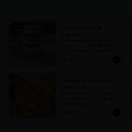
generoso... Siempre tendrás al menos 
1 Kg y hasta 1.2 Kgs de las más ricas 
Milanesas y Supremas de Pollo 
argentinas!!
-
21
%
Caja alfajorcitos de
maicena x 12
Deliciosa masa que se deshace en tu 
boca, elaborada a base de maicena, 
mantequilla, azúcar impalpable, 
rellenos con el mejor dulce de leche 
$8.900
$11.300
argentino y coronados con coco 
rallado. Receta con amor de abuela. 
Vienen en prácticas y delicadas cajas 
para llevar.
Milanesa y Suprema de
pollo LISTAS
Milanesa (De vaca o Suprema de 
Pollo) al plato o en sándwich o para 
llevarte a casa!

Tradicional o la clásica Napolitana 
$9.900
(salsa de tomate casera, jamón, queso 
fundido, tomate en rodajas y 
orégano) o su versión Fugazzeta 
(Queso fundido, cebolla apenas 
salteada y orégano).
