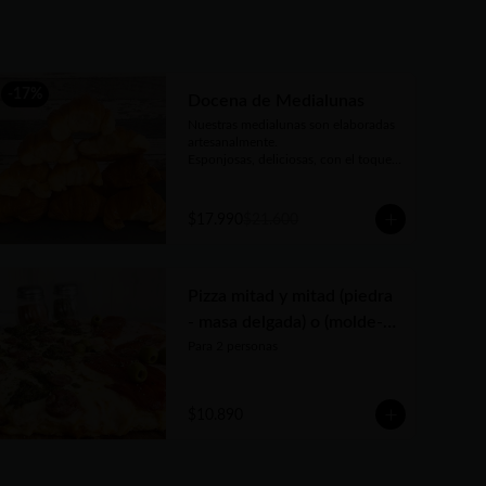
-
17
%
Docena de Medialunas
Nuestras medialunas son elaboradas 
artesanalmente. 

Esponjosas, deliciosas, con el toque 
justo de un almíbar que las hace 
únicas
$17.990
$21.600
Pizza mitad y mitad (piedra
- masa delgada) o (molde-
masa tradicional)
Para 2 personas
$10.890